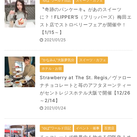
“ゆば”ワールド日記
スイーツ・カフェ
〝奇跡のパンケーキ〟があのスイーツ
に？！FLIPPER'S（フリッパーズ）梅田エ
スト店でストロベリーフェアが開催中！
【1/15～】
2021/01/25
“かなみん”大阪夢気分
スイーツ・カフェ
ホテル・お宿
Strawberry at The St. Regis／ヴァロー
ナチョコレートと苺のアフタヌーンティー
がセントレジスホテル大阪で開催【12/26
～2/14】
2021/01/24
“ゆば”ワールド日記
イベント・催事
百貨店