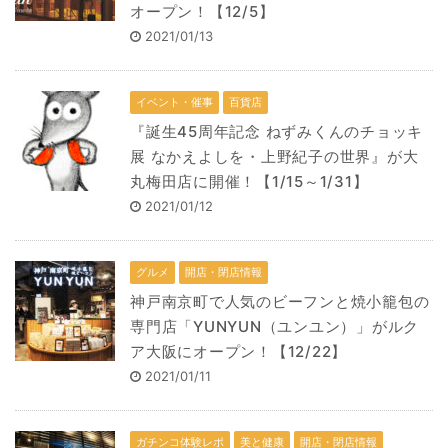
オープン！【12/5】
2021/01/13
イベント・催事
百貨店
『誕生45周年記念 ねずみくんのチョッキ
展 なかえよしを・上野紀子の世界』が大
丸梅田店に開催！【1/15～1/31】
2021/01/12
グルメ
開店・閉店情報
神戸南京町で人気のビーフンと焼小籠包の
専門店「YUNYUN（ユンユン）」がルク
ア大阪にオープン！【12/22】
2021/01/11
ガチンコ体験レポ
美と健康
開店・閉店情報