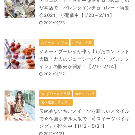
チョコレートで世界中を旅する♡阪急うめ
だ本店で「バレンタインチョコレート博覧
会2021」が開催中【1/20～2/14】
2021/01/23
スイーツ・カフェ
ホテル・お宿
ジミー・ブーレイが作り上げたコンラッド
大阪「大人のジューシーバイツ・バレンタ
イン」の販売が開始！【2/1～2/14】
2021/01/22
“ゆば”ワールド日記
ホテル・お宿
食べ放題・ブッフェ
伝統的ないちごスイーツを新しいスタイル
で☆帝国ホテル大阪で「苺スイーツバイキ
ング」が開催中【1/12～5/31】
2021/01/21