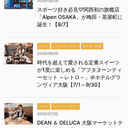
2026/08/06
スポーツ好き必見♡関西初の旗艦店
「Alpen OSAKA」が梅田・茶屋町に
誕生！【8/7】
グルメ
スイーツ・カフェ
ホテル・お宿
2026/08/05
時代を超えて愛される定番スイーツ
が1度に楽しめる「アフタヌーンティ
ーセット ～レトロ～」＠ホテルグラ
ンヴィア大阪【7/1～9/30】
グルメ
スイーツ・カフェ
2026/07/30
DEAN ＆ DELUCA 大阪マーケットテ