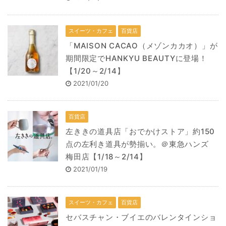
スイーツ・カフェ
百貨店
「MAISON CACAO（メゾンカカオ）」が
期間限定でHANKYU BEAUTYに登場！
【1/20～2/14】
2021/01/20
百貨店
左ききの道具店「おでかけストア」約150
点の左利き道具が勢揃い。＠東急ハンズ
梅田店【1/18～2/14】
2021/01/19
スイーツ・カフェ
百貨店
セバスチャン・ブイエのバレンタインショ