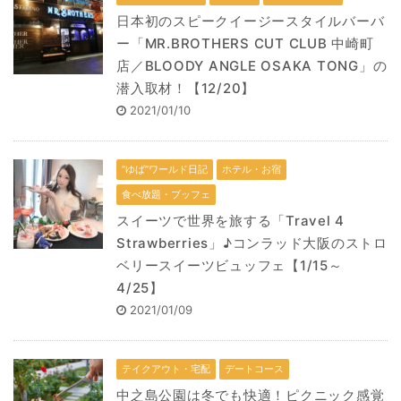
日本初のスピークイージースタイルバーバ
ー「MR.BROTHERS CUT CLUB 中崎町
店／BLOODY ANGLE OSAKA TONG」の
潜入取材！【12/20】
2021/01/10
“ゆば”ワールド日記
ホテル・お宿
食べ放題・ブッフェ
スイーツで世界を旅する「Travel 4
Strawberries」♪コンラッド大阪のストロ
ベリースイーツビュッフェ【1/15～
4/25】
2021/01/09
テイクアウト・宅配
デートコース
中之島公園は冬でも快適！ピクニック感覚