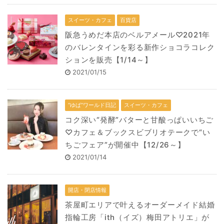
スイーツ・カフェ
百貨店
阪急うめだ本店のベルアメール♡2021年
のバレンタインを彩る新作ショコラコレク
ションを販売【1/14～】
2021/01/15
“ゆば”ワールド日記
スイーツ・カフェ
コク深い“発酵”バターと甘酸っぱいいちご
♡カフェ＆ブックスビブリオテークで“い
ちごフェア”が開催中【12/26～】
2021/01/14
開店・閉店情報
茶屋町エリアで叶えるオーダーメイド結婚
指輪工房「ith（イズ）梅田アトリエ」が