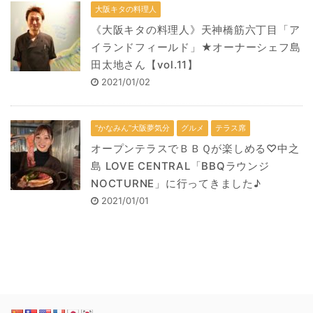
大阪キタの料理人
《大阪キタの料理人》天神橋筋六丁目「ア
イランドフィールド」★オーナーシェフ島
田太地さん【vol.11】
2021/01/02
“かなみん”大阪夢気分
グルメ
テラス席
オープンテラスでＢＢＱが楽しめる♡中之
島 LOVE CENTRAL「BBQラウンジ
NOCTURNE」に行ってきました♪
2021/01/01