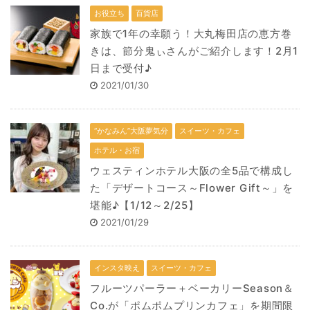
お役立ち
百貨店
家族で1年の幸願う！大丸梅田店の恵方巻
きは、節分鬼ぃさんがご紹介します！2月1
日まで受付♪
2021/01/30
“かなみん”大阪夢気分
スイーツ・カフェ
ホテル・お宿
ウェスティンホテル大阪の全5品で構成し
た「デザートコース～Flower Gift～」を
堪能♪【1/12～2/25】
2021/01/29
インスタ映え
スイーツ・カフェ
フルーツパーラー＋ベーカリーSeason＆
Co.が「ポムポムプリンカフェ」を期間限