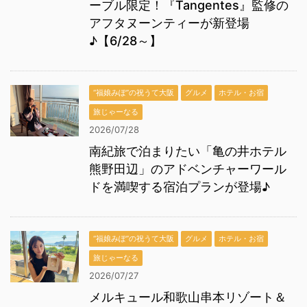
ーブル限定！『Tangentes』監修の
アフタヌーンティーが新登場
♪【6/28～】
“福娘みぽ”の祝うて大阪
グルメ
ホテル・お宿
旅じゃーなる
2026/07/28
南紀旅で泊まりたい「亀の井ホテル
熊野田辺」のアドベンチャーワール
ドを満喫する宿泊プランが登場♪
“福娘みぽ”の祝うて大阪
グルメ
ホテル・お宿
旅じゃーなる
2026/07/27
メルキュール和歌山串本リゾート＆