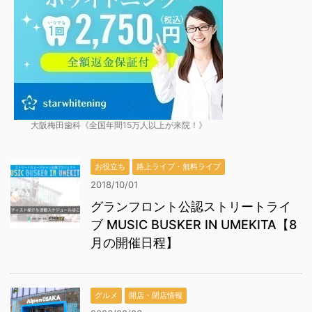
大阪梅田歯科《全国年間15万人以上が来院！》
お役立ち
路上ライブ・無料ライブ
2018/10/01
グランフロント公認ストリートライ
ブ MUSIC BUSKER IN UMEKITA【8
月の開催日程】
グルメ
開店・閉店情報