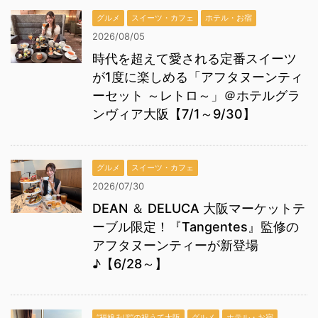
グルメ
スイーツ・カフェ
ホテル・お宿
2026/08/05
時代を超えて愛される定番スイーツ
が1度に楽しめる「アフタヌーンティ
ーセット ～レトロ～」＠ホテルグラ
ンヴィア大阪【7/1～9/30】
グルメ
スイーツ・カフェ
2026/07/30
DEAN ＆ DELUCA 大阪マーケットテ
ーブル限定！『Tangentes』監修の
アフタヌーンティーが新登場
♪【6/28～】
“福娘みぽ”の祝うて大阪
グルメ
ホテル・お宿