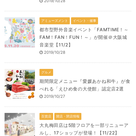
2019/10/28
アミューズメント
イベント・催事
都市型野外音楽イベント「FAMTIME！～
FAM！FAN！FUN！～」が開催＠大阪城
音楽堂【11/2】
2019/10/28
グルメ
期間限定メニュー『愛媛あかね和牛』が食
べれる「えひめ食の大使館」認定店2選
2019/10/27
百貨店
開店・閉店情報
大丸梅田店は5階フロアを一部リニューア
ルし、17ショップが登場！【11/22】