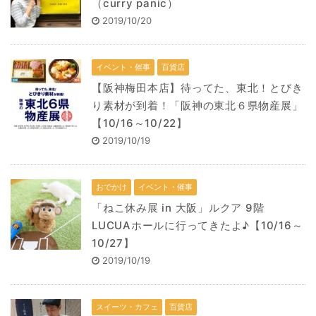
（curry panic）
2019/10/20
イベント・催事
百貨店
【阪神梅田本店】待ってた、東北！とびき
り素材が到着！「阪神の東北６県物産展」
【10/16～10/22】
2019/10/19
おでかけ
イベント・催事
「ねこ休み展 in 大阪」ルクア 9階
LUCUAホールに行ってきたよ♪【10/16～
10/27】
2019/10/19
スイーツ・カフェ
百貨店