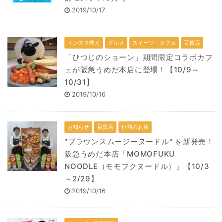
2019/10/17
インスタ映え
グルメ
スイーツ・カフェ
百貨店
「ひつじのショーン」期間限定コラボカフ
ェが阪急うめだ本店に登場！【10/9～
10/31】
2019/10/16
お知らせ
百貨店
行列のお店
"ブラウンスムージーヌードル" を新発売！
阪急うめだ本店「MOMOFUKU
NOODLE（モモフクヌードル）」【10/3
～2/29】
2019/10/16