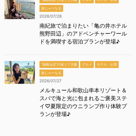
旅じゃーなる
2026/07/28
南紀旅で泊まりたい「亀の井ホテル
熊野田辺」のアドベンチャーワール
ドを満喫する宿泊プランが登場♪
“福娘みぽ”の祝うて大阪
グルメ
ホテル・お宿
旅じゃーなる
2026/07/27
メルキュール和歌山串本リゾート＆
スパで海と光に包まれるご褒美ステ
イ♡夏限定のウニランプ作り体験プ
ランが登場♪