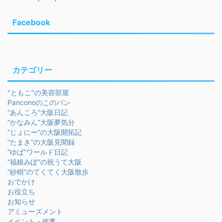
Facebook
カテゴリー
"ともこ"の美容部屋
Panconoのこのパン
“あんころ”大阪日記
“かなみん”大阪夢気分
“じょにー”の大阪開拓記
“たまき”の大阪見聞録
“ゆば”ワールド日記
“福娘みぽ”の祝うて大阪
“紗樹”のてくてく大阪散歩
おでかけ
お役立ち
お知らせ
アミューズメント
イベント・催事