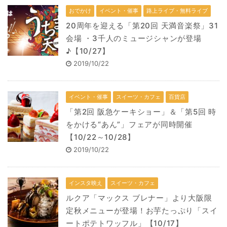
おでかけ
イベント・催事
路上ライブ・無料ライブ
20周年を迎える「第20回 天満音楽祭」31
会場 ・3千人のミュージシャンが登場
♪【10/27】
2019/10/22
イベント・催事
スイーツ・カフェ
百貨店
「第2回 阪急ケーキショー」＆「第5回 時
をかける“あん”」フェアが同時開催
【10/22～10/28】
2019/10/22
インスタ映え
スイーツ・カフェ
ルクア「マックス ブレナー」より大阪限
定秋メニューが登場！お芋たっぷり「スイ
ートポテトワッフル」【10/17】