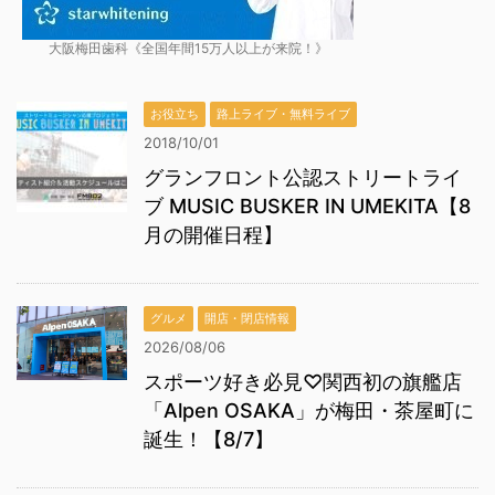
大阪梅田歯科《全国年間15万人以上が来院！》
お役立ち
路上ライブ・無料ライブ
2018/10/01
グランフロント公認ストリートライ
ブ MUSIC BUSKER IN UMEKITA【8
月の開催日程】
グルメ
開店・閉店情報
2026/08/06
スポーツ好き必見♡関西初の旗艦店
「Alpen OSAKA」が梅田・茶屋町に
誕生！【8/7】