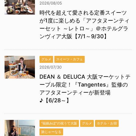
2026/08/05
時代を超えて愛される定番スイーツ
が1度に楽しめる「アフタヌーンティ
ーセット ～レトロ～」＠ホテルグラ
ンヴィア大阪【7/1～9/30】
グルメ
スイーツ・カフェ
2026/07/30
DEAN ＆ DELUCA 大阪マーケットテ
ーブル限定！『Tangentes』監修の
アフタヌーンティーが新登場
♪【6/28～】
“福娘みぽ”の祝うて大阪
グルメ
ホテル・お宿
旅じゃーなる