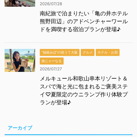
2026/07/28
南紀旅で泊まりたい「亀の井ホテル
熊野田辺」のアドベンチャーワール
ドを満喫する宿泊プランが登場♪
“福娘みぽ”の祝うて大阪
グルメ
ホテル・お宿
旅じゃーなる
2026/07/27
メルキュール和歌山串本リゾート＆
スパで海と光に包まれるご褒美ステ
イ♡夏限定のウニランプ作り体験プ
ランが登場♪
アーカイブ