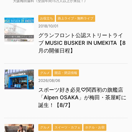
大阪梅田歯科《全国年間15万人以上が来院！》
お役立ち
路上ライブ・無料ライブ
2018/10/01
グランフロント公認ストリートライ
ブ MUSIC BUSKER IN UMEKITA【8
月の開催日程】
グルメ
開店・閉店情報
2026/08/06
スポーツ好き必見♡関西初の旗艦店
「Alpen OSAKA」が梅田・茶屋町に
誕生！【8/7】
グルメ
スイーツ・カフェ
ホテル・お宿