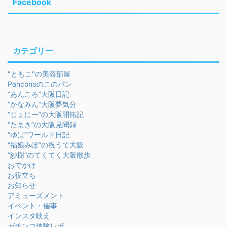
Facebook
カテゴリー
"ともこ"の美容部屋
Panconoのこのパン
“あんころ”大阪日記
“かなみん”大阪夢気分
“じょにー”の大阪開拓記
“たまき”の大阪見聞録
“ゆば”ワールド日記
“福娘みぽ”の祝うて大阪
“紗樹”のてくてく大阪散歩
おでかけ
お役立ち
お知らせ
アミューズメント
イベント・催事
インスタ映え
ガチンコ体験レポ