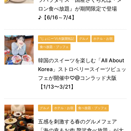
ロン食べ放題』が期間限定で登場
♪【6/16～7/4】
“じょにー”の大阪開拓記
グルメ
ホテル・お宿
食べ放題・ブッフェ
韓国のスイーツを楽しむ「All About
Korea」ストロベリースイーツビュッ
フェが開催中♡@コンラッド大阪
【1/13〜3/21】
グルメ
ホテル・お宿
食べ放題・ブッフェ
五感を刺激する春のグルメフェア
「海の幸＆お肉 贅沢食べ放題」が大