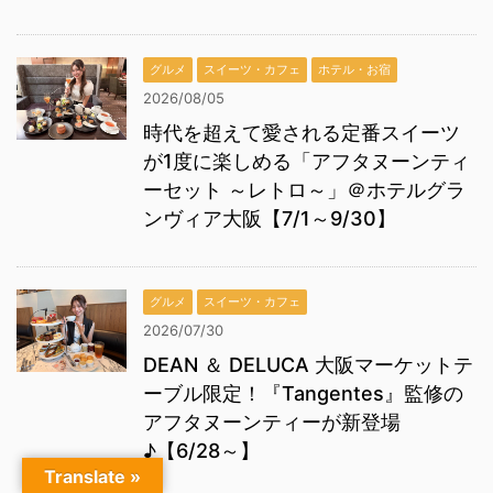
グルメ
スイーツ・カフェ
ホテル・お宿
2026/08/05
時代を超えて愛される定番スイーツ
が1度に楽しめる「アフタヌーンティ
ーセット ～レトロ～」＠ホテルグラ
ンヴィア大阪【7/1～9/30】
グルメ
スイーツ・カフェ
2026/07/30
DEAN ＆ DELUCA 大阪マーケットテ
ーブル限定！『Tangentes』監修の
アフタヌーンティーが新登場
♪【6/28～】
Translate »