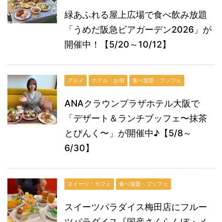
緑あふれる屋上広場で食べ飲み放題
「うめだ阪急ビアガーデン2026」が
開催中！【5/20～10/12】
グルメ
ホテル・お宿
食べ放題・ブッフェ
ANAクラウンプラザホテル大阪で
「デザート＆ランチブッフェ〜抹茶
とぴんく〜」が開催中♪【5/8～
6/30】
スイーツ・カフェ
食べ放題・ブッフェ
スイーツパラダイス梅田店にフルー
ツパラダイス『国産さくらんぼ・メ