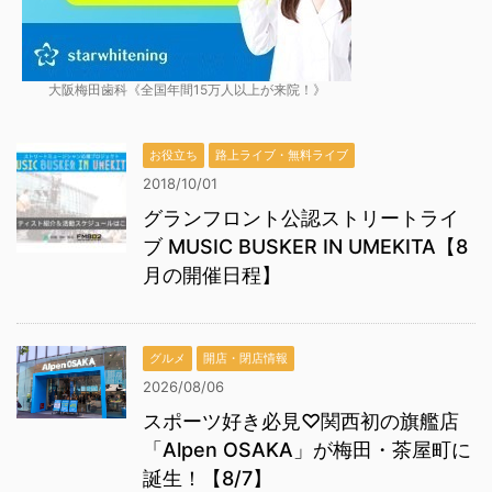
大阪梅田歯科《全国年間15万人以上が来院！》
お役立ち
路上ライブ・無料ライブ
2018/10/01
グランフロント公認ストリートライ
ブ MUSIC BUSKER IN UMEKITA【8
月の開催日程】
グルメ
開店・閉店情報
2026/08/06
スポーツ好き必見♡関西初の旗艦店
「Alpen OSAKA」が梅田・茶屋町に
誕生！【8/7】