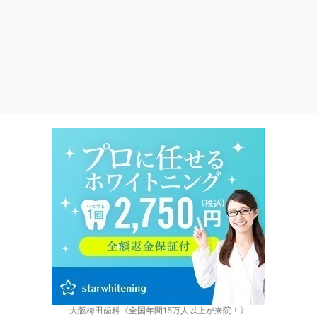
大阪梅田歯科《全国年間15万人以上が来院！》