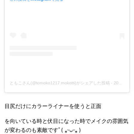
ともこさん(@tomoko1217.mokotti)がシェアした投稿
-
2019年 4月月25日午前12時12分PDT
目尻だけにカラーライナーを使うと正面
を向いている時と伏目になった時でメイクの雰囲気
が変わるのも素敵ですﾟ( ⁎ᵕᴗᵕ⁎ )