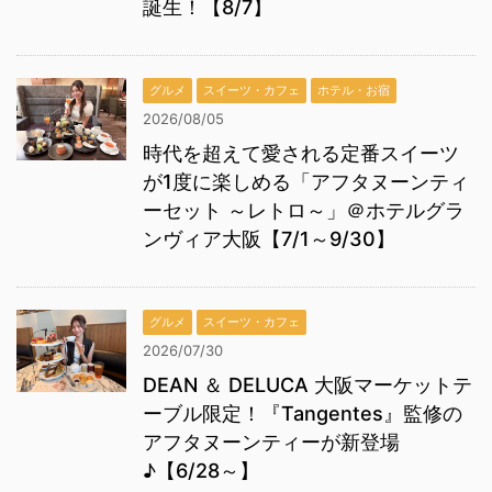
誕生！【8/7】
グルメ
スイーツ・カフェ
ホテル・お宿
2026/08/05
時代を超えて愛される定番スイーツ
が1度に楽しめる「アフタヌーンティ
ーセット ～レトロ～」＠ホテルグラ
ンヴィア大阪【7/1～9/30】
グルメ
スイーツ・カフェ
2026/07/30
DEAN ＆ DELUCA 大阪マーケットテ
ーブル限定！『Tangentes』監修の
アフタヌーンティーが新登場
♪【6/28～】