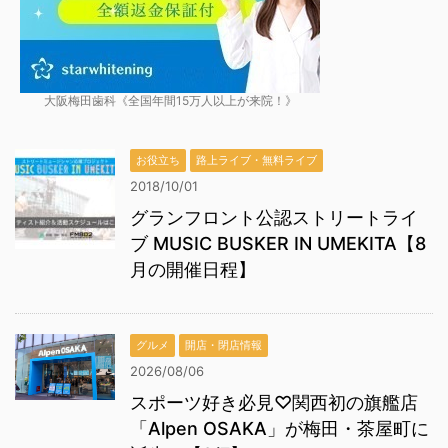
大阪梅田歯科《全国年間15万人以上が来院！》
お役立ち
路上ライブ・無料ライブ
2018/10/01
グランフロント公認ストリートライ
ブ MUSIC BUSKER IN UMEKITA【8
月の開催日程】
グルメ
開店・閉店情報
2026/08/06
スポーツ好き必見♡関西初の旗艦店
「Alpen OSAKA」が梅田・茶屋町に