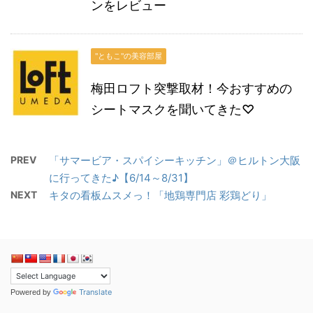
ンをレビュー
"ともこ"の美容部屋
梅田ロフト突撃取材！今おすすめの
シートマスクを聞いてきた♡
PREV
「サマービア・スパイシーキッチン」＠ヒルトン大阪
に行ってきた♪【6/14～8/31】
NEXT
キタの看板ムスメっ！「地鶏専門店 彩鶏どり」
Translate
Powered by