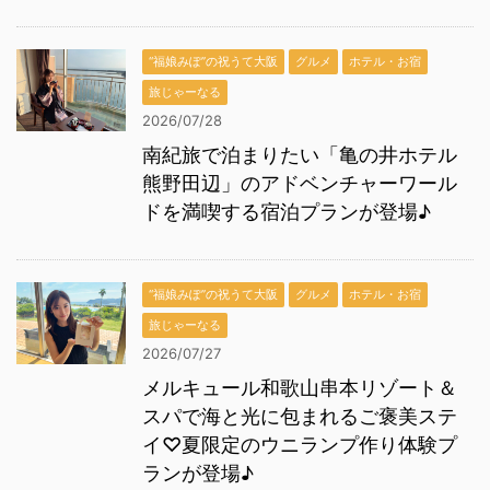
“福娘みぽ”の祝うて大阪
グルメ
ホテル・お宿
旅じゃーなる
2026/07/28
南紀旅で泊まりたい「亀の井ホテル
熊野田辺」のアドベンチャーワール
ドを満喫する宿泊プランが登場♪
“福娘みぽ”の祝うて大阪
グルメ
ホテル・お宿
旅じゃーなる
2026/07/27
メルキュール和歌山串本リゾート＆
スパで海と光に包まれるご褒美ステ
イ♡夏限定のウニランプ作り体験プ
ランが登場♪