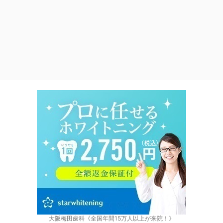
大阪梅田歯科《全国年間15万人以上が来院！》