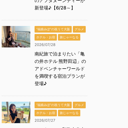
のアフタヌーンティーが
新登場♪【6/28～】
“福娘みぽ”の祝うて大阪
グルメ
ホテル・お宿
旅じゃーなる
2026/07/28
南紀旅で泊まりたい「亀
の井ホテル 熊野田辺」の
アドベンチャーワールド
を満喫する宿泊プランが
登場♪
“福娘みぽ”の祝うて大阪
グルメ
ホテル・お宿
旅じゃーなる
2026/07/27