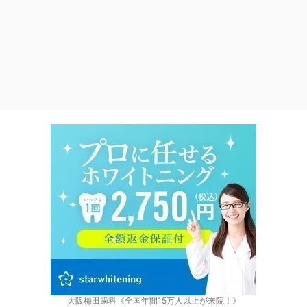
大阪梅田歯科《全国年間15万人以上が来院！》