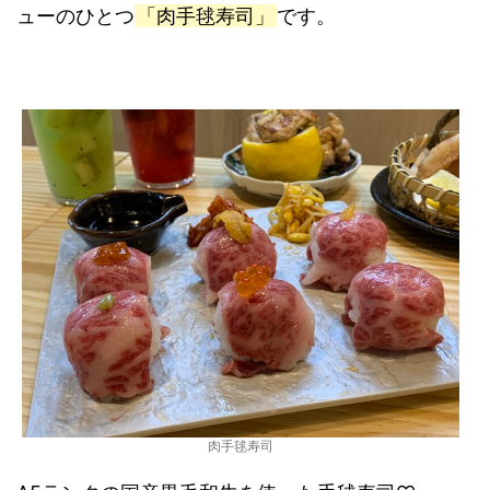
ューのひとつ
「肉手毬寿司」
です。
肉手毬寿司