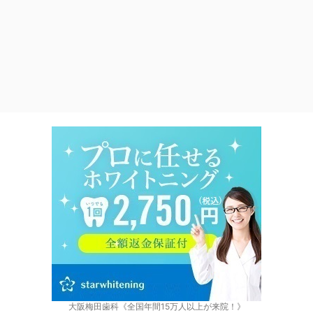
大阪梅田歯科《全国年間15万人以上が来院！》