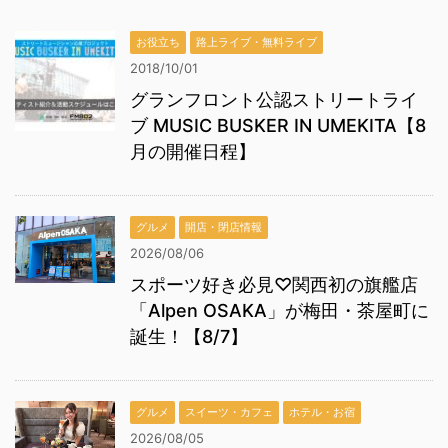
お役立ち
路上ライブ・無料ライブ
2018/10/01
グランフロント公認ストリートライ
ブ MUSIC BUSKER IN UMEKITA【8
月の開催日程】
グルメ
開店・閉店情報
2026/08/06
スポーツ好き必見♡関西初の旗艦店
「Alpen OSAKA」が梅田・茶屋町に
誕生！【8/7】
グルメ
スイーツ・カフェ
ホテル・お宿
2026/08/05