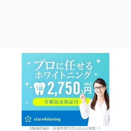
大阪梅田歯科《全国年間15万人以上が来院！》