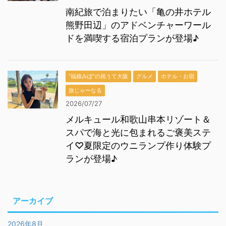
南紀旅で泊まりたい「亀の井ホテル
熊野田辺」のアドベンチャーワール
ドを満喫する宿泊プランが登場♪
“福娘みぽ”の祝うて大阪
グルメ
ホテル・お宿
旅じゃーなる
2026/07/27
メルキュール和歌山串本リゾート＆
スパで海と光に包まれるご褒美ステ
イ♡夏限定のウニランプ作り体験プ
ランが登場♪
アーカイブ
2026年8月