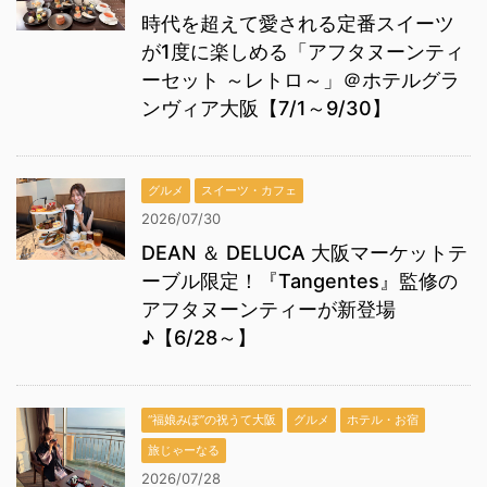
時代を超えて愛される定番スイーツ
が1度に楽しめる「アフタヌーンティ
ーセット ～レトロ～」＠ホテルグラ
ンヴィア大阪【7/1～9/30】
グルメ
スイーツ・カフェ
2026/07/30
DEAN ＆ DELUCA 大阪マーケットテ
ーブル限定！『Tangentes』監修の
アフタヌーンティーが新登場
♪【6/28～】
“福娘みぽ”の祝うて大阪
グルメ
ホテル・お宿
旅じゃーなる
2026/07/28