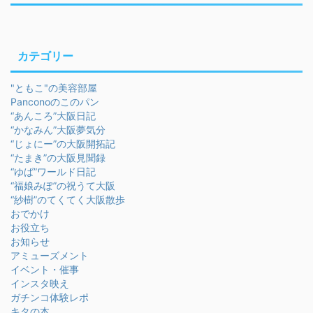
カテゴリー
"ともこ"の美容部屋
Panconoのこのパン
“あんころ”大阪日記
“かなみん”大阪夢気分
“じょにー”の大阪開拓記
“たまき”の大阪見聞録
“ゆば”ワールド日記
“福娘みぽ”の祝うて大阪
“紗樹”のてくてく大阪散歩
おでかけ
お役立ち
お知らせ
アミューズメント
イベント・催事
インスタ映え
ガチンコ体験レポ
キタの本