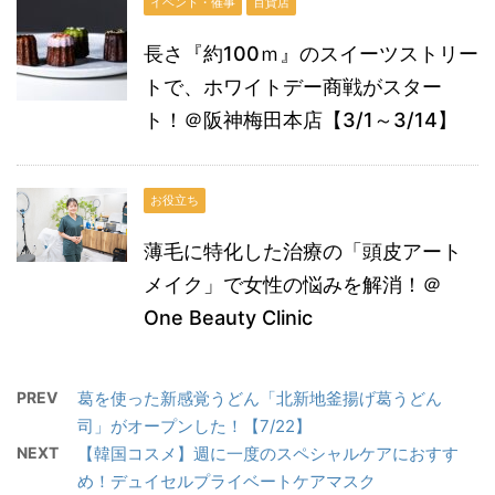
イベント・催事
百貨店
長さ『約100ｍ』のスイーツストリー
トで、ホワイトデー商戦がスター
ト！＠阪神梅田本店【3/1～3/14】
お役立ち
薄毛に特化した治療の「頭皮アート
メイク」で女性の悩みを解消！＠
One Beauty Clinic
PREV
葛を使った新感覚うどん「北新地釜揚げ葛うどん
司」がオープンした！【7/22】
NEXT
【韓国コスメ】週に一度のスペシャルケアにおすす
め！デュイセルプライベートケアマスク