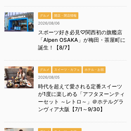
グルメ
開店・閉店情報
2026/08/06
スポーツ好き必見♡関西初の旗艦店
「Alpen OSAKA」が梅田・茶屋町に
誕生！【8/7】
グルメ
スイーツ・カフェ
ホテル・お宿
2026/08/05
時代を超えて愛される定番スイーツ
が1度に楽しめる「アフタヌーンティ
ーセット ～レトロ～」＠ホテルグラ
ンヴィア大阪【7/1～9/30】