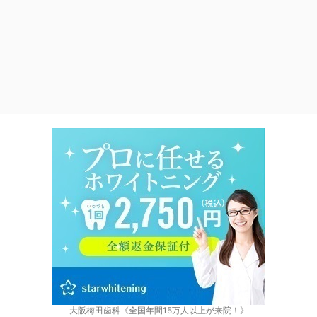
大阪梅田歯科《全国年間15万人以上が来院！》