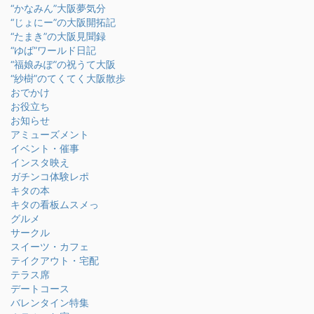
“かなみん”大阪夢気分
“じょにー”の大阪開拓記
“たまき”の大阪見聞録
“ゆば”ワールド日記
“福娘みぽ”の祝うて大阪
“紗樹”のてくてく大阪散歩
おでかけ
お役立ち
お知らせ
アミューズメント
イベント・催事
インスタ映え
ガチンコ体験レポ
キタの本
キタの看板ムスメっ
グルメ
サークル
スイーツ・カフェ
テイクアウト・宅配
テラス席
デートコース
バレンタイン特集