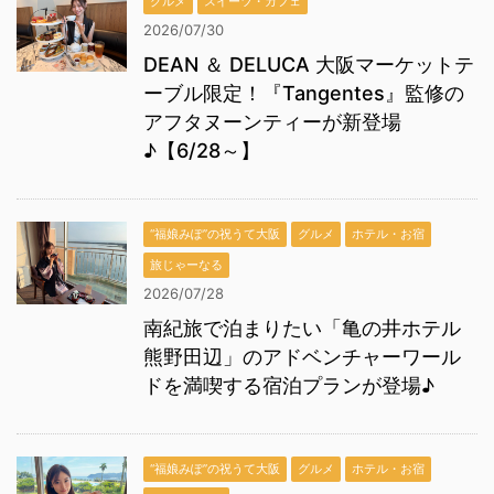
グルメ
スイーツ・カフェ
2026/07/30
DEAN ＆ DELUCA 大阪マーケットテ
ーブル限定！『Tangentes』監修の
アフタヌーンティーが新登場
♪【6/28～】
“福娘みぽ”の祝うて大阪
グルメ
ホテル・お宿
旅じゃーなる
2026/07/28
南紀旅で泊まりたい「亀の井ホテル
熊野田辺」のアドベンチャーワール
ドを満喫する宿泊プランが登場♪
“福娘みぽ”の祝うて大阪
グルメ
ホテル・お宿