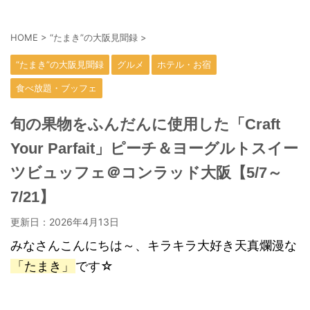
HOME
>
“たまき”の大阪見聞録
>
“たまき”の大阪見聞録
グルメ
ホテル・お宿
食べ放題・ブッフェ
旬の果物をふんだんに使用した「Craft
Your Parfait」ピーチ＆ヨーグルトスイー
ツビュッフェ＠コンラッド大阪【5/7～
7/21】
更新日：
2026年4月13日
みなさんこんにちは～、キラキラ大好き天真爛漫な
「たまき」
です☆