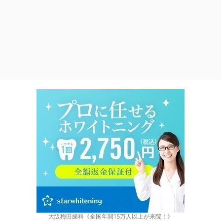
大阪梅田歯科《全国年間15万人以上が来院！》