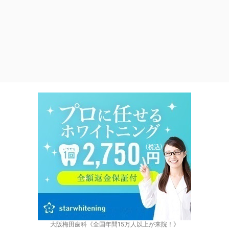
大阪梅田歯科《全国年間15万人以上が来院！》