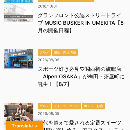
2018/10/01
グランフロント公認ストリートライ
ブ MUSIC BUSKER IN UMEKITA【8
月の開催日程】
グルメ
開店・閉店情報
2026/08/06
スポーツ好き必見♡関西初の旗艦店
「Alpen OSAKA」が梅田・茶屋町に
誕生！【8/7】
グルメ
スイーツ・カフェ
ホテル・お宿
2026/08/05
時代を超えて愛される定番スイーツ
Translate »