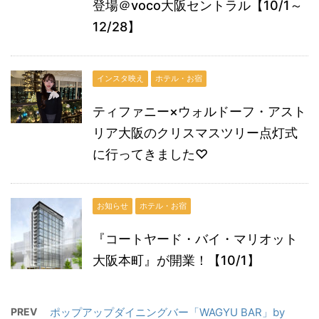
登場＠voco大阪セントラル【10/1～
12/28】
インスタ映え
ホテル・お宿
ティファニー×ウォルドーフ・アスト
リア大阪のクリスマスツリー点灯式
に行ってきました♡
お知らせ
ホテル・お宿
『コートヤード・バイ・マリオット
大阪本町』が開業！【10/1】
PREV
ポップアップダイニングバー「WAGYU BAR」by