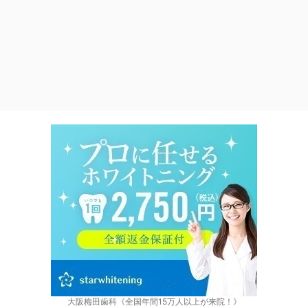
大阪梅田歯科《全国年間15万人以上が来院！》