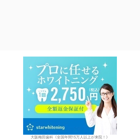
大阪梅田歯科《全国年間15万人以上が来院！》