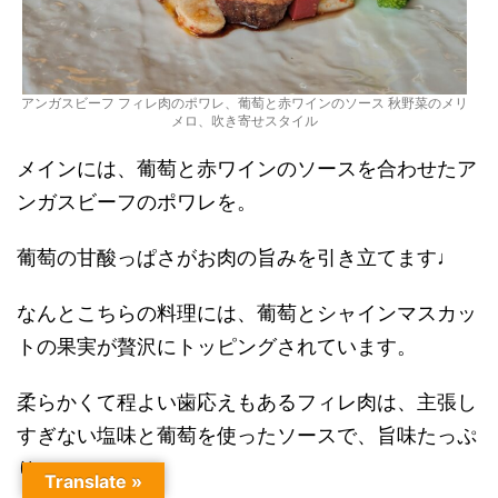
アンガスビーフ フィレ肉のポワレ、葡萄と赤ワインのソース 秋野菜のメリ
メロ、吹き寄せスタイル
メインには、葡萄と赤ワインのソースを合わせたア
ンガスビーフのポワレを。
葡萄の甘酸っぱさがお肉の旨みを引き立てます♩
なんとこちらの料理には、葡萄とシャインマスカッ
トの果実が贅沢にトッピングされています。
柔らかくて程よい歯応えもあるフィレ肉は、主張し
すぎない塩味と葡萄を使ったソースで、旨味たっぷ
り…。
Translate »