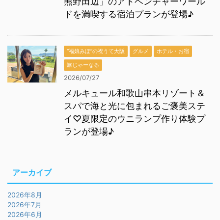
熊野田辺」のアドベンチャーワール
ドを満喫する宿泊プランが登場♪
“福娘みぽ”の祝うて大阪
グルメ
ホテル・お宿
旅じゃーなる
2026/07/27
メルキュール和歌山串本リゾート＆
スパで海と光に包まれるご褒美ステ
イ♡夏限定のウニランプ作り体験プ
ランが登場♪
アーカイブ
2026年8月
2026年7月
2026年6月