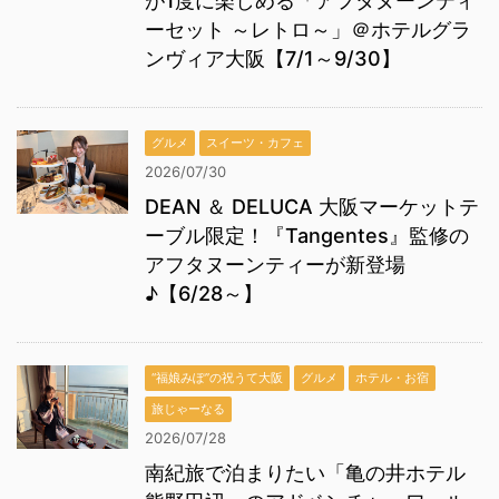
が1度に楽しめる「アフタヌーンティ
ーセット ～レトロ～」＠ホテルグラ
ンヴィア大阪【7/1～9/30】
グルメ
スイーツ・カフェ
2026/07/30
DEAN ＆ DELUCA 大阪マーケットテ
ーブル限定！『Tangentes』監修の
アフタヌーンティーが新登場
♪【6/28～】
“福娘みぽ”の祝うて大阪
グルメ
ホテル・お宿
旅じゃーなる
2026/07/28
南紀旅で泊まりたい「亀の井ホテル