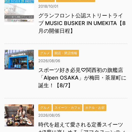
2018/10/01
グランフロント公認ストリートライ
ブ MUSIC BUSKER IN UMEKITA【8
月の開催日程】
グルメ
開店・閉店情報
2026/08/06
スポーツ好き必見♡関西初の旗艦店
「Alpen OSAKA」が梅田・茶屋町に
誕生！【8/7】
グルメ
スイーツ・カフェ
ホテル・お宿
2026/08/05
時代を超えて愛される定番スイーツ