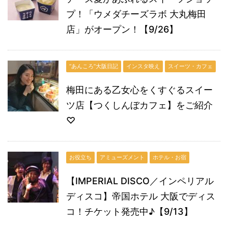
プ！「ウメダチーズラボ 大丸梅田
店」がオープン！【9/26】
“あんころ”大阪日記
インスタ映え
スイーツ・カフェ
梅田にある乙女心をくすぐるスイー
ツ店【つくしんぼカフェ】をご紹介
♡
お役立ち
アミューズメント
ホテル・お宿
【IMPERIAL DISCO／インペリアル
ディスコ】帝国ホテル 大阪でディス
コ！チケット発売中♪【9/13】