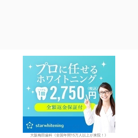
大阪梅田歯科《全国年間15万人以上が来院！》