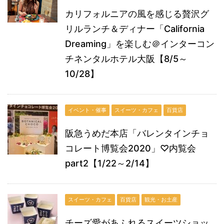
カリフォルニアの風を感じる贅沢グ
リルランチ＆ディナー「California
Dreaming」を楽しむ＠インターコン
チネンタルホテル大阪【8/5～
10/28】
イベント・催事
スイーツ・カフェ
百貨店
阪急うめだ本店「バレンタインチョ
コレート博覧会2020」♡内覧会
part2【1/22～2/14】
スイーツ・カフェ
百貨店
観光・お土産
チーズ愛があふれるスイーツショッ