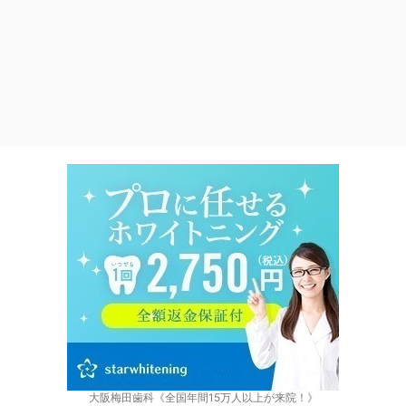
大阪梅田歯科《全国年間15万人以上が来院！》