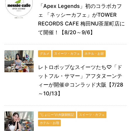
「Apex Legends」初のコラボカフ
ェ 「ネッシーカフェ」がTOWER
RECORDS CAFE 梅田NU茶屋町店に
て開催！【8/20～9/6】
グルメ
スイーツ・カフェ
ホテル・お宿
レトロポップなスイーツたち♡「ド
ットフル・サマー」アフタヌーンテ
ィーが開催＠コンラッド大阪【7/28
～10/13】
“じょにー”の大阪開拓記
スイーツ・カフェ
ホテル・お宿