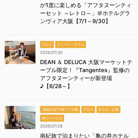
が1度に楽しめる「アフタヌーンティ
ーセット ～レトロ～」＠ホテルグラ
ンヴィア大阪【7/1～9/30】
グルメ
スイーツ・カフェ
2026/07/30
DEAN ＆ DELUCA 大阪マーケットテ
ーブル限定！『Tangentes』監修の
アフタヌーンティーが新登場
♪【6/28～】
“福娘みぽ”の祝うて大阪
グルメ
ホテル・お宿
旅じゃーなる
2026/07/28
南紀旅で泊まりたい「亀の井ホテル