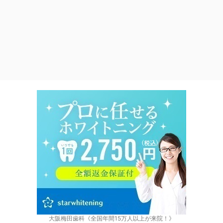
大阪梅田歯科《全国年間15万人以上が来院！》