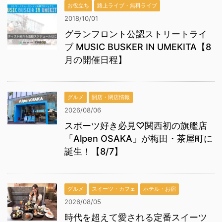
お役立ち
路上ライブ・無料ライブ
2018/10/01
グランフロント公認ストリートライ
ブ MUSIC BUSKER IN UMEKITA【8
月の開催日程】
グルメ
開店・閉店情報
2026/08/06
スポーツ好き必見♡関西初の旗艦店
「Alpen OSAKA」が梅田・茶屋町に
誕生！【8/7】
グルメ
スイーツ・カフェ
ホテル・お宿
2026/08/05
時代を超えて愛される定番スイーツ