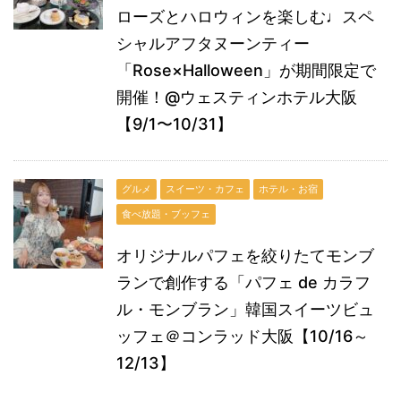
ローズとハロウィンを楽しむ♩スペ
シャルアフタヌーンティー
「Rose×Halloween」が期間限定で
開催！@ウェスティンホテル大阪
【9/1〜10/31】
グルメ
スイーツ・カフェ
ホテル・お宿
食べ放題・ブッフェ
オリジナルパフェを絞りたてモンブ
ランで創作する「パフェ de カラフ
ル・モンブラン」韓国スイーツビュ
ッフェ＠コンラッド大阪【10/16～
12/13】