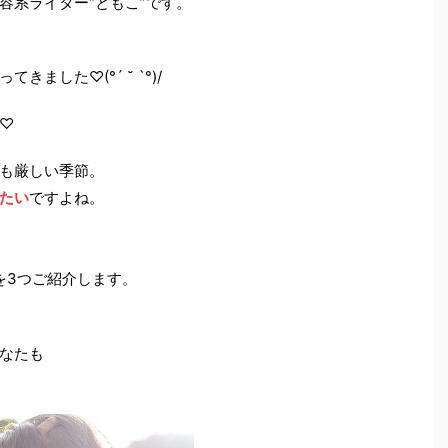
容系ライター“ともこ”です。
きました♡︎(°´ ˘ `°)/
♡
も厳しい季節。
たい
ですよね。
を3つご紹介します。
なたも