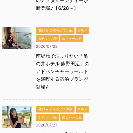
のアフタヌーンティーが
新登場♪【6/28～】
“福娘みぽ”の祝うて大阪
グルメ
ホテル・お宿
旅じゃーなる
2026/07/28
南紀旅で泊まりたい「亀
の井ホテル 熊野田辺」の
アドベンチャーワールド
を満喫する宿泊プランが
登場♪
“福娘みぽ”の祝うて大阪
グルメ
ホテル・お宿
旅じゃーなる
2026/07/27