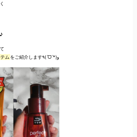
く
♪
て
イテム
をご紹介します٩(ˊᗜˋ*)و