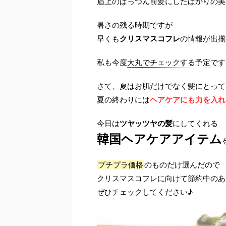
眉上のぱっつん前髪にしたばかりの美
暑さの残る時期ですが
早くも
クリスマスコフレ
の情報が出揃って
私も今度
大丸でチェックする予定
です
さて、夏はお肌だけでなく髪にとって
夏の終わりには
ヘアケアにも力を入れ
今日は
ツヤッツヤの髪
にしてくれる
韓国ヘアケアアイテム
プチプラ価格
のものだけ選んだので
クリスマスコフレに向けて節約中のあ
ぜひチェックしてください♪