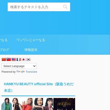
ーなる
ワンワンじゃーなる
ブログ
情報提供
Translate
Powered by
HANKYU BEAUTY official Site（阪急うめだ
本店）