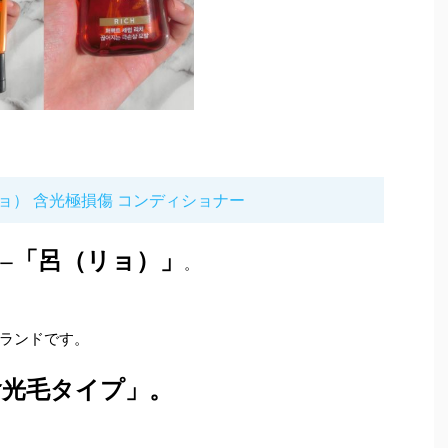
ョ） 含光極損傷 コンディショナー
「呂（リョ）」
ー
。
ランドです。
含光毛タイプ」。