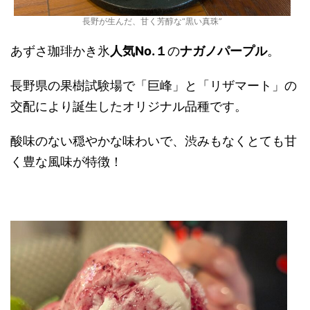
長野が生んだ、甘く芳醇な“黒い真珠”
あずさ珈琲かき氷
人気No.１
の
ナガノパープル
。
長野県の果樹試験場で「巨峰」と「リザマート」の
交配により誕生したオリジナル品種です。
酸味のない穏やかな味わいで、渋みもなくとても甘
く豊な風味が特徴！