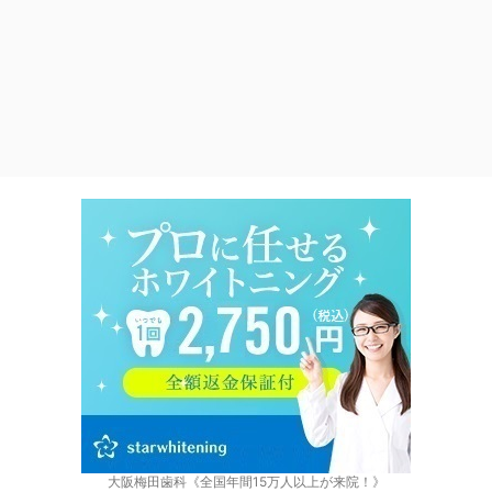
大阪梅田歯科《全国年間15万人以上が来院！》