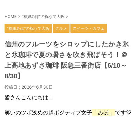
HOME
>
“福娘みぽ”の祝うて大阪
>
“福娘みぽ”の祝うて大阪
グルメ
スイーツ・カフェ
信州のフルーツをシロップにしたかき氷
と氷珈琲で夏の暑さを吹き飛ばそう！＠
上高地あずさ珈琲 阪急三番街店【6/10～
8/30】
投稿日：
2026年6月30日
皆さんこんにちは！
笑いのツボ浅めの超ポジティブ女子
「みぽ」
です♡