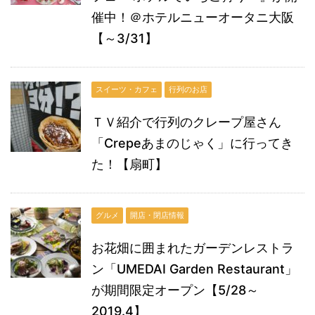
催中！＠ホテルニューオータニ大阪
【～3/31】
スイーツ・カフェ
行列のお店
ＴＶ紹介で行列のクレープ屋さん
「Crepeあまのじゃく」に行ってき
た！【扇町】
グルメ
開店・閉店情報
お花畑に囲まれたガーデンレストラ
ン「UMEDAI Garden Restaurant」
が期間限定オープン【5/28～
2019.4】