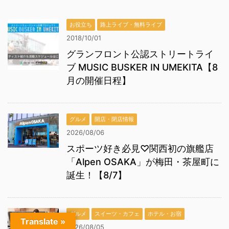
お役立ち
路上ライブ・無料ライブ
2018/10/01
グランフロント公認ストリートライ
ブ MUSIC BUSKER IN UMEKITA【8
月の開催日程】
グルメ
開店・閉店情報
2026/08/06
スポーツ好き必見♡関西初の旗艦店
「Alpen OSAKA」が梅田・茶屋町に
誕生！【8/7】
グルメ
スイーツ・カフェ
ホテル・お宿
Translate »
2026/08/05