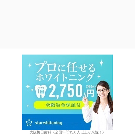
大阪梅田歯科《全国年間15万人以上が来院！》