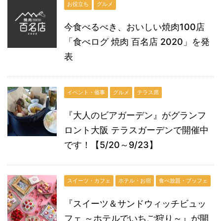
お役立ち
グルメ
今食べるべき、おいしい焼肉100店
「食べログ 焼肉 百名店 2020」を発
表
イベント・催事
グルメ
テラス席
『大人のビアガーデン』がグランフ
ロント大阪 テラスガーデンで開催中
です！【5/20～9/23】
スイーツ・カフェ
ホテル・お宿
食べ放題・ブッフェ
『スイーツ＆サンドウィッチビュッ
フェ ～ホテルでいちご狩り～』が開