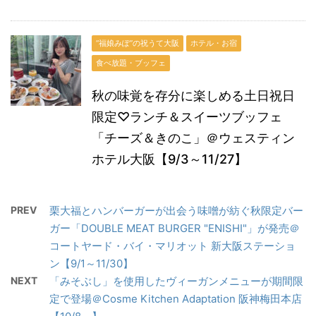
“福娘みぽ”の祝うて大阪
ホテル・お宿
食べ放題・ブッフェ
秋の味覚を存分に楽しめる土日祝日
限定♡ランチ＆スイーツブッフェ
「チーズ＆きのこ」＠ウェスティン
ホテル大阪【9/3～11/27】
PREV
栗大福とハンバーガーが出会う味噌が紡ぐ秋限定バー
ガー「DOUBLE MEAT BURGER "ENISHI"」が発売＠
コートヤード・バイ・マリオット 新大阪ステーショ
ン【9/1～11/30】
NEXT
「みそぶし」を使用したヴィーガンメニューが期間限
定で登場＠Cosme Kitchen Adaptation 阪神梅田本店