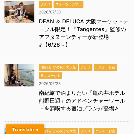
グルメ
スイーツ・カフェ
2026/07/30
DEAN ＆ DELUCA 大阪マーケットテ
ーブル限定！『Tangentes』監修の
アフタヌーンティーが新登場
♪【6/28～】
“福娘みぽ”の祝うて大阪
グルメ
ホテル・お宿
旅じゃーなる
2026/07/28
南紀旅で泊まりたい「亀の井ホテル
熊野田辺」のアドベンチャーワール
ドを満喫する宿泊プランが登場♪
Translate »
“福娘みぽ”の祝うて大阪
グルメ
ホテル・お宿