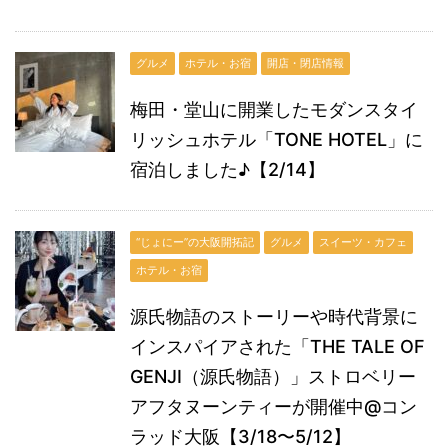
グルメ
ホテル・お宿
開店・閉店情報
梅田・堂山に開業したモダンスタイ
リッシュホテル「TONE HOTEL」に
宿泊しました♪【2/14】
“じょにー”の大阪開拓記
グルメ
スイーツ・カフェ
ホテル・お宿
源氏物語のストーリーや時代背景に
インスパイアされた「THE TALE OF
GENJI（源氏物語）」ストロベリー
アフタヌーンティーが開催中@コン
ラッド大阪【3/18〜5/12】