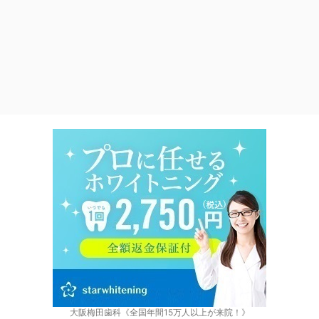
大阪梅田歯科《全国年間15万人以上が来院！》