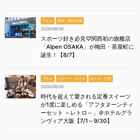
グルメ
開店・閉店情報
2026/08/06
スポーツ好き必見♡関西初の旗艦店
「Alpen OSAKA」が梅田・茶屋町に
誕生！【8/7】
グルメ
スイーツ・カフェ
ホテル・お宿
2026/08/05
時代を超えて愛される定番スイーツ
が1度に楽しめる「アフタヌーンティ
ーセット ～レトロ～」＠ホテルグラ
ンヴィア大阪【7/1～9/30】