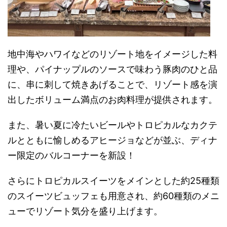
地中海やハワイなどのリゾート地をイメージした料
理や、パイナップルのソースで味わう豚肉のひと品
に、串に刺して焼きあげることで、リゾート感を演
出したボリューム満点のお肉料理が提供されます。
また、暑い夏に冷たいビールやトロピカルなカクテ
ルとともに愉しめるアヒージョなどが並ぶ、ディナ
ー限定のバルコーナーを新設！
さらにトロピカルスイーツをメインとした約
25
種類
のスイーツビュッフェも用意され、約
60
種類のメニ
ューでリゾート気分を盛り上げます。