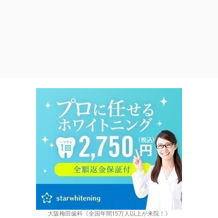
大阪梅田歯科《全国年間15万人以上が来院！》