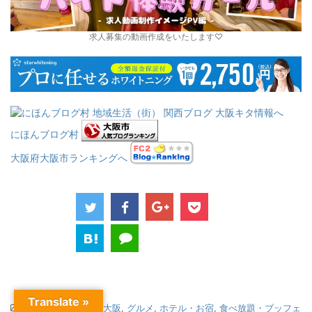
求人募集の動画作成をいたします♡
にほんブログ村
大阪府大阪市ランキングへ
Translate »
-
“福娘みぽ”の祝うて大阪
,
グルメ
,
ホテル・お宿
,
食べ放題・ブッフェ