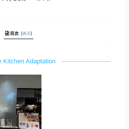
目次
[
表示
]
Kitchen Adaptation