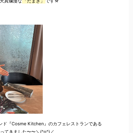
天真爛漫な
「たまき」
です☆
『Cosme Kitchen』のカフェレストランである
ってきました〜〜＼(^o^)／