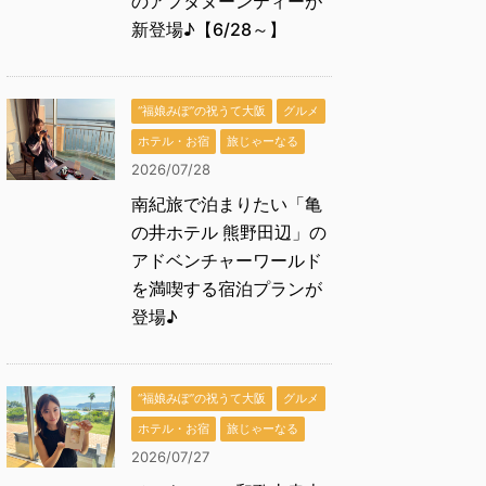
のアフタヌーンティーが
新登場♪【6/28～】
“福娘みぽ”の祝うて大阪
グルメ
ホテル・お宿
旅じゃーなる
2026/07/28
南紀旅で泊まりたい「亀
の井ホテル 熊野田辺」の
アドベンチャーワールド
を満喫する宿泊プランが
登場♪
“福娘みぽ”の祝うて大阪
グルメ
ホテル・お宿
旅じゃーなる
2026/07/27