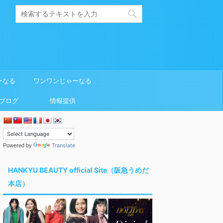
ーなる
ワンワンじゃーなる
ブログ
情報提供
Translate
Powered by
HANKYU BEAUTY official Site（阪急うめだ
本店）