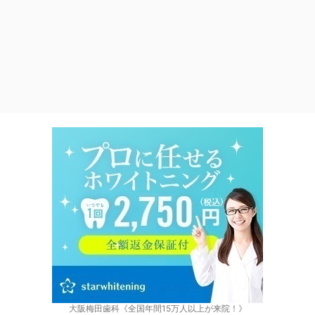
大阪梅田歯科《全国年間15万人以上が来院！》