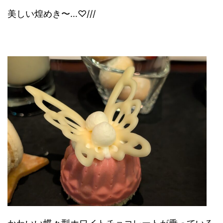
美しい煌めき〜…♡///