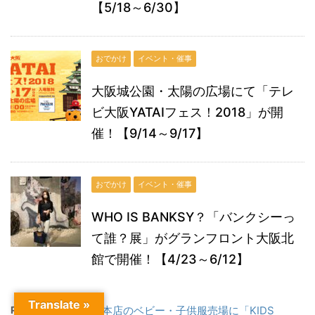
【5/18～6/30】
おでかけ
イベント・催事
大阪城公園・太陽の広場にて「テレ
ビ大阪YATAIフェス！2018」が開
催！【9/14～9/17】
おでかけ
イベント・催事
WHO IS BANKSY？「バンクシーっ
て誰？展」がグランフロント大阪北
館で開催！【4/23～6/12】
Translate »
PREV
阪急うめだ本店のベビー・子供服売場に「KIDS