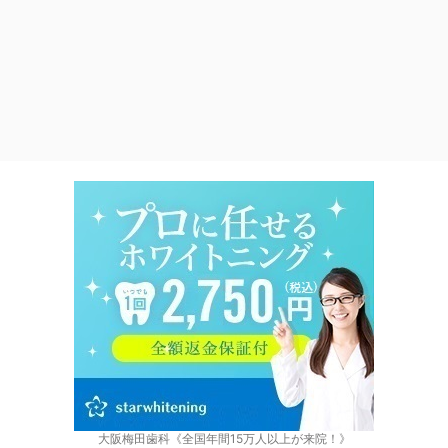
大阪梅田歯科《全国年間15万人以上が来院！》