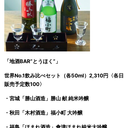
「地酒BAR”とうほく”」
世界No.1飲み比べセット（各50ml）2,310円〈各日
販売予定数100〉
・宮城「勝山酒造」勝山 献 純米吟醸
・秋田「木村酒造」福小町 大吟醸
・福島「ほまれ酒造」會津ほまれ純米大吟醸