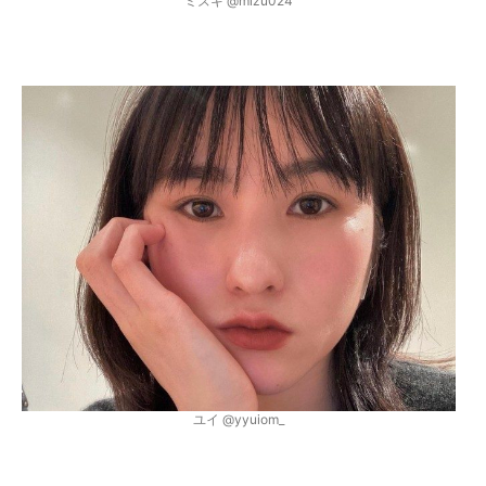
ミズキ @mizu024
ユイ @yyuiom_