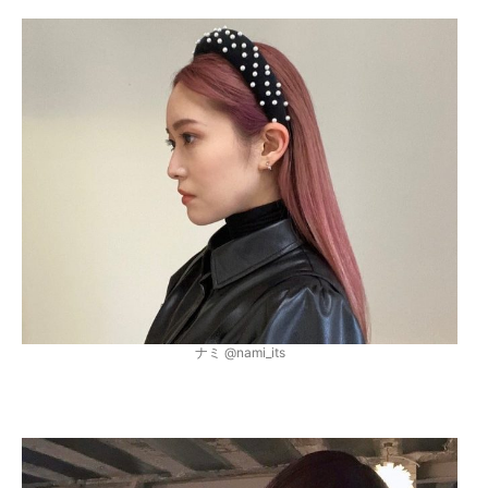
ナミ @nami_its