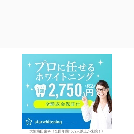
大阪梅田歯科《全国年間15万人以上が来院！》