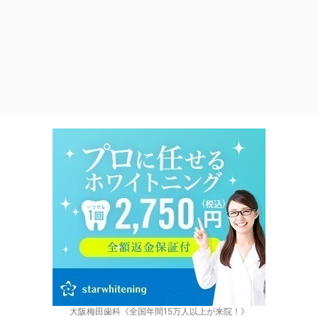
大阪梅田歯科《全国年間15万人以上が来院！》