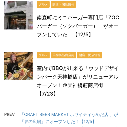
グルメ
開店・閉店情報
南森町にミニバーガー専門店「ZOC
バーガー（ゾクバーガー）」がオー
プンしていた！【12/5】
グルメ
天神橋筋商店街
開店・閉店情報
室内でBBQが出来る「ウッドデザイ
ンパーク天神橋店」がリニューアル
オープン！＠天神橋筋商店街
【7/23】
PREV
「CRAFT BEER MARKET ホワイティうめだ店 」が
「泉の広場」にオープンした！【12/5】