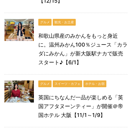
【12/15】
グルメ
観光・お土産
和歌山県産のみかんをもっと身近
に。温州みかん100％ジュース「カラ
ダにみかん」が新大阪駅ナカで販売
スタート♪【6/1】
グルメ
スイーツ・カフェ
ホテル・お宿
英国にちなんだ一品が楽しめる「英
国アフタヌーンティー」が開催＠帝
国ホテル 大阪【11/1～1/9】