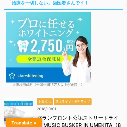
「治療を一切しない」歯医者さんです！
大阪梅田歯科《全国年間15万人以上が来院！》
お役立ち
路上ライブ・無料ライブ
2018/10/01
グランフロント公認ストリートライ
Translate »
ブ MUSIC BUSKER IN UMEKITA【8