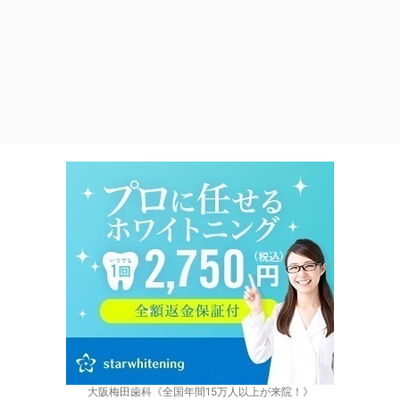
大阪梅田歯科《全国年間15万人以上が来院！》