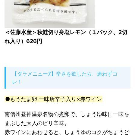
＜佐藤水産＞秋鮭切り身塩レモン（１パック、2切
れ入り）626円
【ダラメニュー7】辛さを欲したら、迷わずコ
レ！
●もうたま卵 一味唐辛子入り×赤ワイン
南信州昼神温泉名物の煮卵で、しょうゆ味に一味を
まぶした大人のピリ辛味。
赤ワインにあわせると、しょうゆのコクがちょうど