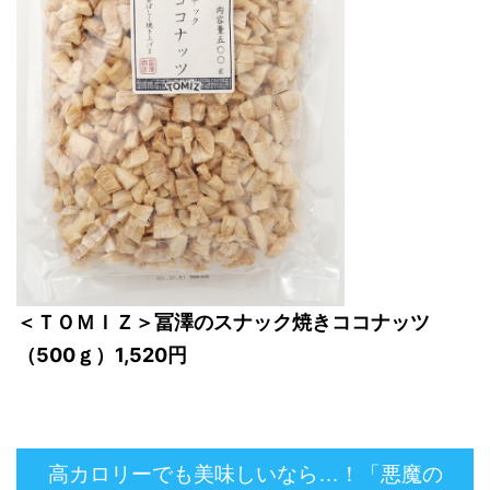
＜ＴＯＭＩＺ＞冨澤のスナック焼きココナッツ
（500ｇ）1,520円
高カロリーでも美味しいなら…！「悪魔の