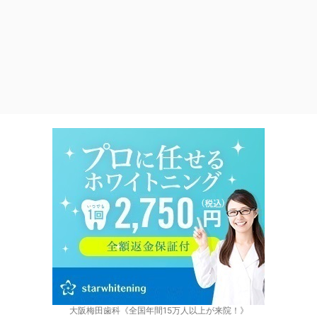
大阪梅田歯科《全国年間15万人以上が来院！》