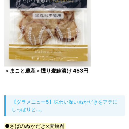
＜まこと農産＞燻り麦鮭漬け 453円
【ダラメニュー5】味わい深いぬかだきをアテに
しっぽりと…。
●さばのぬかだき×麦焼酎