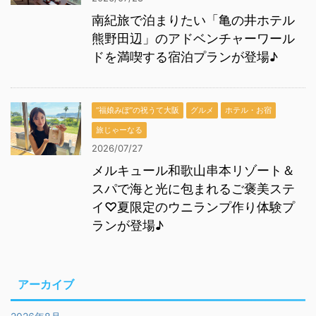
南紀旅で泊まりたい「亀の井ホテル
熊野田辺」のアドベンチャーワール
ドを満喫する宿泊プランが登場♪
“福娘みぽ”の祝うて大阪
グルメ
ホテル・お宿
旅じゃーなる
2026/07/27
メルキュール和歌山串本リゾート＆
スパで海と光に包まれるご褒美ステ
イ♡夏限定のウニランプ作り体験プ
ランが登場♪
アーカイブ