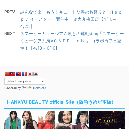
PREV
みんなで楽しもう！キュートな春のお祭り♪「Ｈａｐ
ｐｙ イースター」開催中！＠大丸梅田店【4/10～
4/23】
NEXT
スヌーピーミュージアム展との連動企画「スヌーピー
ミュージアム展×ＣＡＦＥ Ｌａｂ.」 コラボカフェ登
場！【4/13～6/16】
Translate
Powered by
HANKYU BEAUTY official Site（阪急うめだ本店）