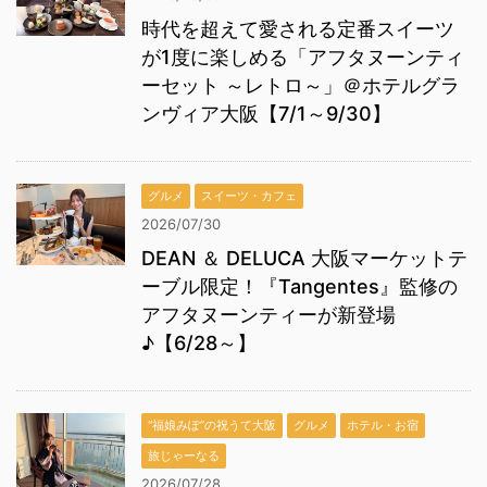
時代を超えて愛される定番スイーツ
が1度に楽しめる「アフタヌーンティ
ーセット ～レトロ～」＠ホテルグラ
ンヴィア大阪【7/1～9/30】
グルメ
スイーツ・カフェ
2026/07/30
DEAN ＆ DELUCA 大阪マーケットテ
ーブル限定！『Tangentes』監修の
アフタヌーンティーが新登場
♪【6/28～】
“福娘みぽ”の祝うて大阪
グルメ
ホテル・お宿
旅じゃーなる
2026/07/28