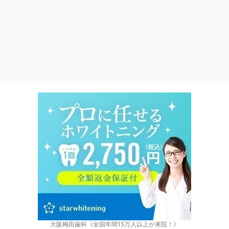
大阪梅田歯科《全国年間15万人以上が来院！》