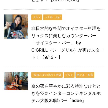
グルメ
ホテル・お宿
非日常的な空間でオイスター料理を
リュクスに楽しむカウンターバー
「オイスター・バー」 by
C:GRILL（シーグリル）が再びスター
ト！【9/13～】
“福娘みぽ”の祝うて大阪
グルメ
ホテル・お宿
夏の夜を華やかに彩る特別なひとと
きを♡＠インターコンチネンタルホ
テル大阪20階バー「adee」