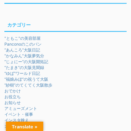
カテゴリー
"ともこ"の美容部屋
Panconoのこのパン
“あんころ”大阪日記
“かなみん”大阪夢気分
“じょにー”の大阪開拓記
“たまき”の大阪見聞録
“ゆば”ワールド日記
“福娘みぽ”の祝うて大阪
“紗樹”のてくてく大阪散歩
おでかけ
お役立ち
お知らせ
アミューズメント
イベント・催事
インスタ映え
ガチンコ体験レポ
Translate »