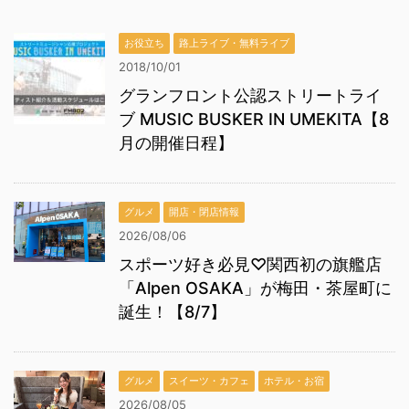
お役立ち
路上ライブ・無料ライブ
2018/10/01
グランフロント公認ストリートライ
ブ MUSIC BUSKER IN UMEKITA【8
月の開催日程】
グルメ
開店・閉店情報
2026/08/06
スポーツ好き必見♡関西初の旗艦店
「Alpen OSAKA」が梅田・茶屋町に
誕生！【8/7】
グルメ
スイーツ・カフェ
ホテル・お宿
2026/08/05