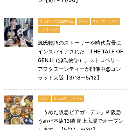
ン【9/1～11/30】
“じょにー”の大阪開拓記
グルメ
スイーツ・カフェ
ホテル・お宿
源氏物語のストーリーや時代背景に
インスパイアされた「THE TALE OF
GENJI（源氏物語）」ストロベリー
アフタヌーンティーが開催中@コン
ラッド大阪【3/18〜5/12】
グルメ
食べ放題・ブッフェ
「うめだ阪急ビアガーデン」＠阪急
うめだ本店13階 屋上広場でオープン
します！【5/27～9/30】