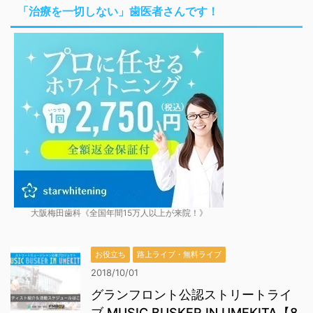
「治療を一切しない」歯医者さんです！
大阪梅田歯科《全国年間15万人以上が来院！》
お役立ち
路上ライブ・無料ライブ
2018/10/01
グランフロント公認ストリートライ
ブ MUSIC BUSKER IN UMEKITA【8