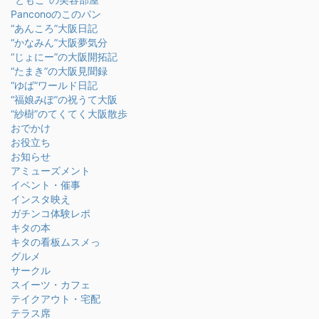
Panconoのこのパン
“あんころ”大阪日記
“かなみん”大阪夢気分
“じょにー”の大阪開拓記
“たまき”の大阪見聞録
“ゆば”ワールド日記
“福娘みぽ”の祝うて大阪
“紗樹”のてくてく大阪散歩
おでかけ
お役立ち
お知らせ
アミューズメント
イベント・催事
インスタ映え
ガチンコ体験レポ
キタの本
キタの看板ムスメっ
グルメ
サークル
スイーツ・カフェ
テイクアウト・宅配
テラス席