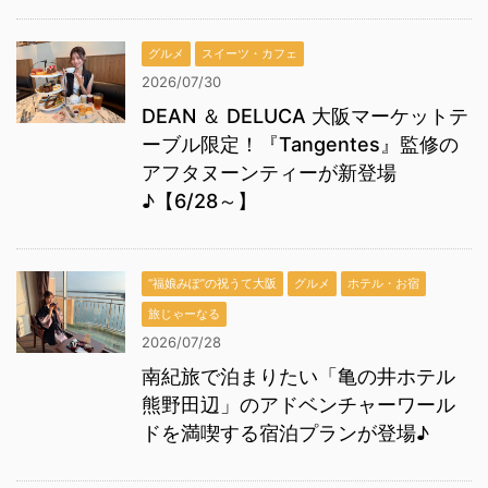
グルメ
スイーツ・カフェ
2026/07/30
DEAN ＆ DELUCA 大阪マーケットテ
ーブル限定！『Tangentes』監修の
アフタヌーンティーが新登場
♪【6/28～】
“福娘みぽ”の祝うて大阪
グルメ
ホテル・お宿
旅じゃーなる
2026/07/28
南紀旅で泊まりたい「亀の井ホテル
熊野田辺」のアドベンチャーワール
ドを満喫する宿泊プランが登場♪