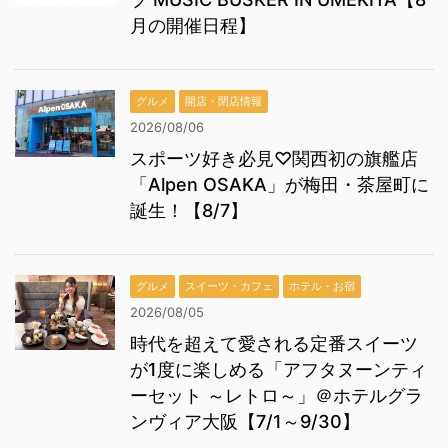
月の開催日程】
グルメ
開店・閉店情報
2026/08/06
スポーツ好き必見♡関西初の旗艦店
「Alpen OSAKA」が梅田・茶屋町に
誕生！【8/7】
グルメ
スイーツ・カフェ
ホテル・お宿
2026/08/05
時代を超えて愛される定番スイーツ
が1度に楽しめる「アフタヌーンティ
ーセット ～レトロ～」＠ホテルグラ
ンヴィア大阪【7/1～9/30】