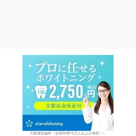
大阪梅田歯科《全国年間15万人以上が来院！》