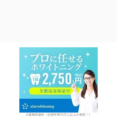
大阪梅田歯科《全国年間15万人以上が来院！》