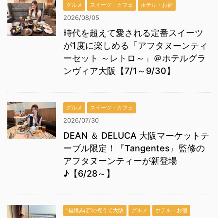
グルメ
スイーツ・カフェ
ホテル・お宿
2026/08/05
時代を超えて愛される定番スイーツ
が1度に楽しめる「アフタヌーンティ
ーセット ～レトロ～」＠ホテルグラ
ンヴィア大阪【7/1～9/30】
グルメ
スイーツ・カフェ
2026/07/30
DEAN ＆ DELUCA 大阪マーケットテ
ーブル限定！『Tangentes』監修の
アフタヌーンティーが新登場
♪【6/28～】
“福娘みぽ”の祝うて大阪
グルメ
ホテル・お宿