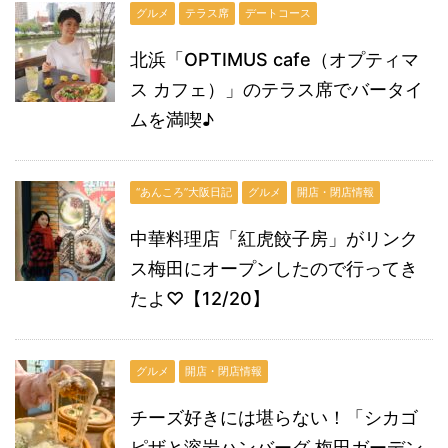
グルメ
テラス席
デートコース
北浜「OPTIMUS cafe（オプティマ
ス カフェ）」のテラス席でバータイ
ムを満喫♪
“あんころ”大阪日記
グルメ
開店・閉店情報
中華料理店「紅虎餃子房」がリンク
ス梅田にオープンしたので行ってき
たよ♡【12/20】
グルメ
開店・閉店情報
チーズ好きには堪らない！「シカゴ
ピザと溶岩ハンバーグ 梅田ガーデン