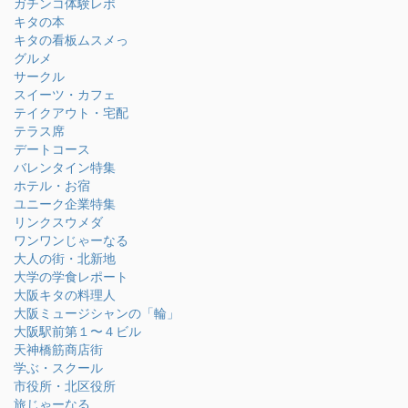
ガチンコ体験レポ
キタの本
キタの看板ムスメっ
グルメ
サークル
スイーツ・カフェ
テイクアウト・宅配
テラス席
デートコース
バレンタイン特集
ホテル・お宿
ユニーク企業特集
リンクスウメダ
ワンワンじゃーなる
大人の街・北新地
大学の学食レポート
大阪キタの料理人
大阪ミュージシャンの「輪」
大阪駅前第１〜４ビル
天神橋筋商店街
学ぶ・スクール
市役所・北区役所
旅じゃーなる