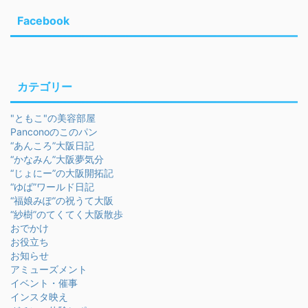
Facebook
カテゴリー
"ともこ"の美容部屋
Panconoのこのパン
“あんころ”大阪日記
“かなみん”大阪夢気分
“じょにー”の大阪開拓記
“ゆば”ワールド日記
“福娘みぽ”の祝うて大阪
“紗樹”のてくてく大阪散歩
おでかけ
お役立ち
お知らせ
アミューズメント
イベント・催事
インスタ映え