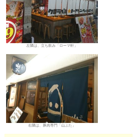
左隣は、立ち飲み「ローマ軒」
右隣は、豚肉専門「山ぶた」