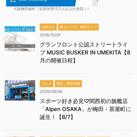
大阪梅田歯科《全国年間15万人以上が来院！》
お役立ち
路上ライブ・無料ライブ
2018/10/01
グランフロント公認ストリートライ
ブ MUSIC BUSKER IN UMEKITA【8
月の開催日程】
グルメ
開店・閉店情報
2026/08/06
スポーツ好き必見♡関西初の旗艦店
「Alpen OSAKA」が梅田・茶屋町に
誕生！【8/7】