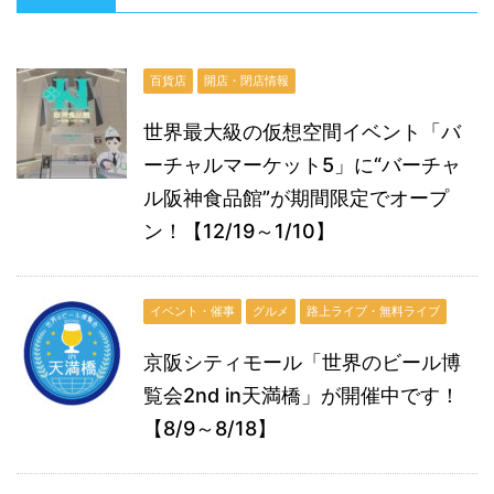
百貨店
開店・閉店情報
世界最大級の仮想空間イベント「バ
ーチャルマーケット5」に“バーチャ
ル阪神食品館”が期間限定でオープ
ン！【12/19～1/10】
イベント・催事
グルメ
路上ライブ・無料ライブ
京阪シティモール「世界のビール博
覧会2nd in天満橋」が開催中です！
【8/9～8/18】