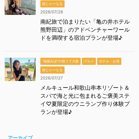
旅じゃーなる
2026/07/28
南紀旅で泊まりたい「亀の井ホテル
熊野田辺」のアドベンチャーワール
ドを満喫する宿泊プランが登場♪
“福娘みぽ”の祝うて大阪
グルメ
ホテル・お宿
旅じゃーなる
2026/07/27
メルキュール和歌山串本リゾート＆
スパで海と光に包まれるご褒美ステ
イ♡夏限定のウニランプ作り体験プ
ランが登場♪
アーカイブ