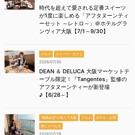
時代を超えて愛される定番スイーツ
が1度に楽しめる「アフタヌーンティ
ーセット ～レトロ～」＠ホテルグラ
ンヴィア大阪【7/1～9/30】
グルメ
スイーツ・カフェ
2026/07/30
DEAN ＆ DELUCA 大阪マーケットテ
ーブル限定！『Tangentes』監修の
アフタヌーンティーが新登場
♪【6/28～】
“福娘みぽ”の祝うて大阪
グルメ
ホテル・お宿
旅じゃーなる
2026/07/28