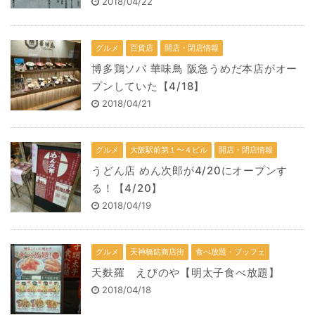
2018/04/22
グルメ
百貨店
開店・閉店情報
博多鶏ソバ 華味鳥 阪急うめだ本店がオー
プンしていた【4/18】
2018/04/21
グルメ
大阪駅前第１〜４ビル
開店・閉店情報
うどん店 めん次郎が4/20にオープンす
る！【4/20】
2018/04/19
グルメ
天神橋筋商店街
食べ放題・ブッフェ
天麩羅 えびのや【明太子食べ放題】
2018/04/18