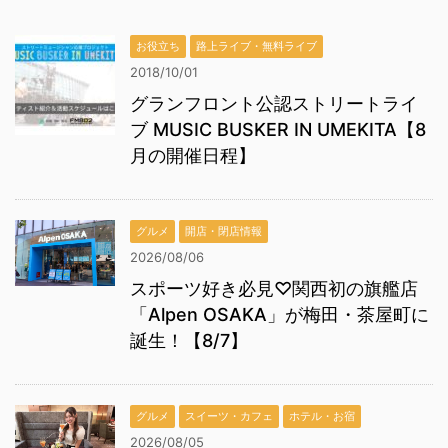
お役立ち
路上ライブ・無料ライブ
2018/10/01
グランフロント公認ストリートライ
ブ MUSIC BUSKER IN UMEKITA【8
月の開催日程】
グルメ
開店・閉店情報
2026/08/06
スポーツ好き必見♡関西初の旗艦店
「Alpen OSAKA」が梅田・茶屋町に
誕生！【8/7】
グルメ
スイーツ・カフェ
ホテル・お宿
2026/08/05