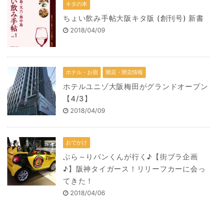
キタの本
ちょい飲み手帖大阪キタ版 (創刊号) 新書
2018/04/09
ホテル・お宿
開店・閉店情報
ホテルユニゾ大阪梅田がグランドオープン
【4/3】
2018/04/09
おでかけ
ぶら～りパンくんが行く♪【街ブラ企画
♪】阪神タイガース！リリーフカーに会っ
てきた！
2018/04/06