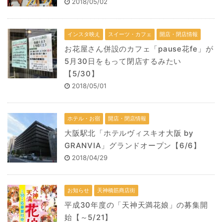
2018/05/02
インスタ映え
スイーツ・カフェ
開店・閉店情報
お花屋さん併設のカフェ「pause花fe」が
5月30日をもって閉店するみたい
【5/30】
2018/05/01
ホテル・お宿
開店・閉店情報
大阪駅北「ホテルヴィスキオ大阪 by
GRANVIA」グランドオープン【6/6】
2018/04/29
お知らせ
天神橋筋商店街
平成30年度の「天神天満花娘」の募集開
始【～5/21】