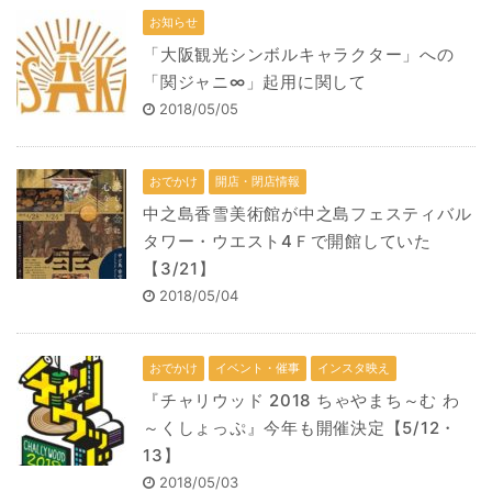
お知らせ
「大阪観光シンボルキャラクター」への
「関ジャニ∞」起用に関して
2018/05/05
おでかけ
開店・閉店情報
中之島香雪美術館が中之島フェスティバル
タワー・ウエスト4Ｆで開館していた
【3/21】
2018/05/04
おでかけ
イベント・催事
インスタ映え
『チャリウッド 2018 ちゃやまち～む わ
～くしょっぷ』今年も開催決定【5/12・
13】
2018/05/03