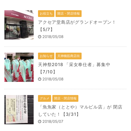
お役立ち
開店・閉店情報
アクセア堂島店がグランドオープン！
【5/7】
2018/05/08
お知らせ
天神橋筋商店街
天神祭2018 「采女奉仕者」募集中
【7/10】
2018/05/08
グルメ
開店・閉店情報
「魚魚家（ととや）マルビル店」が 閉店
していた！【3/31】
2018/05/07