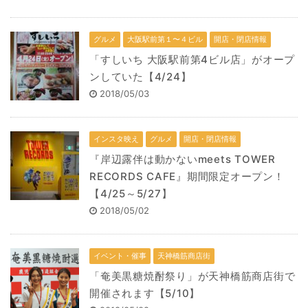
グルメ
大阪駅前第１〜４ビル
開店・閉店情報
「すしいち 大阪駅前第4ビル店」がオープ
ンしていた【4/24】
2018/05/03
インスタ映え
グルメ
開店・閉店情報
『岸辺露伴は動かないmeets TOWER
RECORDS CAFE』期間限定オープン！
【4/25～5/27】
2018/05/02
イベント・催事
天神橋筋商店街
「奄美黒糖焼酎祭り」が天神橋筋商店街で
開催されます【5/10】