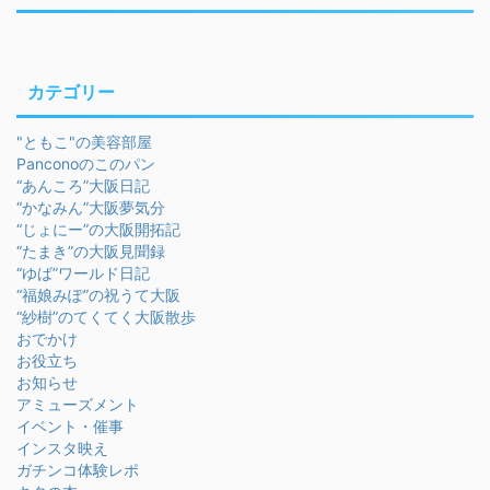
カテゴリー
"ともこ"の美容部屋
Panconoのこのパン
“あんころ”大阪日記
“かなみん”大阪夢気分
“じょにー”の大阪開拓記
“たまき”の大阪見聞録
“ゆば”ワールド日記
“福娘みぽ”の祝うて大阪
“紗樹”のてくてく大阪散歩
おでかけ
お役立ち
お知らせ
アミューズメント
イベント・催事
インスタ映え
ガチンコ体験レポ