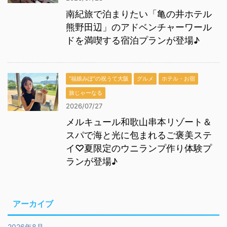
南紀旅で泊まりたい「亀の井ホテル
熊野田辺」のアドベンチャーワール
ドを満喫する宿泊プランが登場♪
“福娘みぽ”の祝うて大阪
グルメ
ホテル・お宿
旅じゃーなる
2026/07/27
メルキュール和歌山串本リゾート＆
スパで海と光に包まれるご褒美ステ
イ♡夏限定のウニランプ作り体験プ
ランが登場♪
アーカイブ
2026年8月