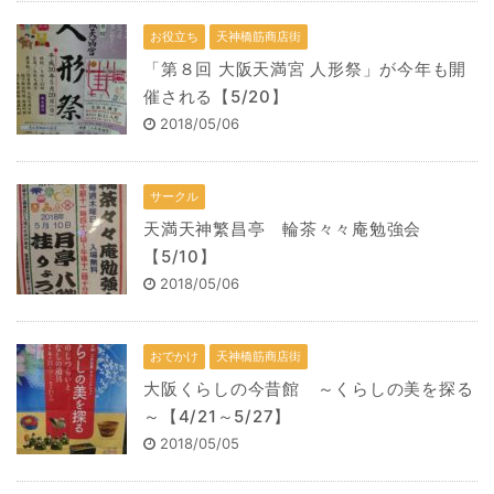
お役立ち
天神橋筋商店街
「第８回 大阪天満宮 人形祭」が今年も開
催される【5/20】
2018/05/06
サークル
天満天神繁昌亭 輪茶々々庵勉強会
【5/10】
2018/05/06
おでかけ
天神橋筋商店街
大阪くらしの今昔館 ～くらしの美を探る
～【4/21～5/27】
2018/05/05