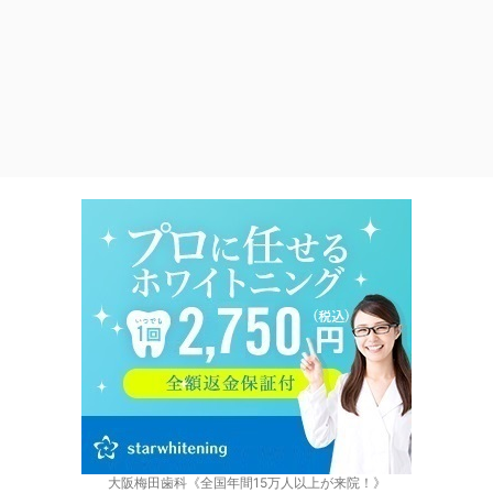
大阪梅田歯科《全国年間15万人以上が来院！》