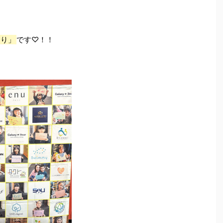
りり」
です♡！！