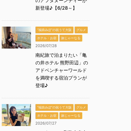
のアフタヌーンティーが
新登場♪【6/28～】
“福娘みぽ”の祝うて大阪
グルメ
ホテル・お宿
旅じゃーなる
2026/07/28
南紀旅で泊まりたい「亀
の井ホテル 熊野田辺」の
アドベンチャーワールド
を満喫する宿泊プランが
登場♪
“福娘みぽ”の祝うて大阪
グルメ
ホテル・お宿
旅じゃーなる
2026/07/27