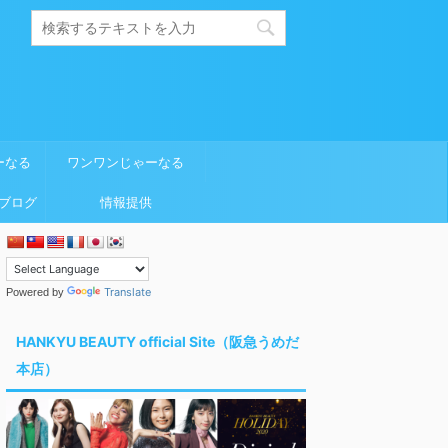
ーなる
ワンワンじゃーなる
ブログ
情報提供
Translate
Powered by
HANKYU BEAUTY official Site（阪急うめだ
本店）