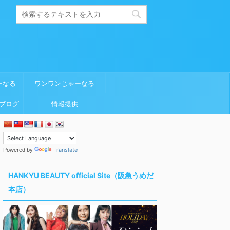
ーなる
ワンワンじゃーなる
ブログ
情報提供
Translate
Powered by
HANKYU BEAUTY official Site（阪急うめだ
本店）