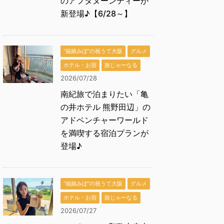
のアフタヌーンティーが
新登場♪【6/28～】
“福娘みぽ”の祝うて大阪
グルメ
ホテル・お宿
旅じゃーなる
2026/07/28
南紀旅で泊まりたい「亀
の井ホテル 熊野田辺」の
アドベンチャーワールド
を満喫する宿泊プランが
登場♪
“福娘みぽ”の祝うて大阪
グルメ
ホテル・お宿
旅じゃーなる
2026/07/27