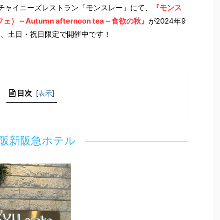
＆チャイニーズレストラン「モンスレー」にて、
『モンス
～Autumn afternoon tea～食欲の秋』
が2024年9
中、土日・祝日限定で開催中です！
目次
[
表示
]
阪新阪急ホテル