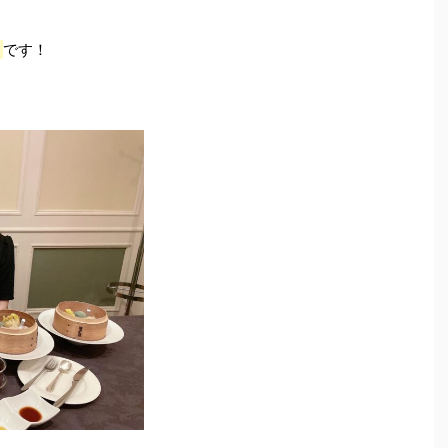
」
です！