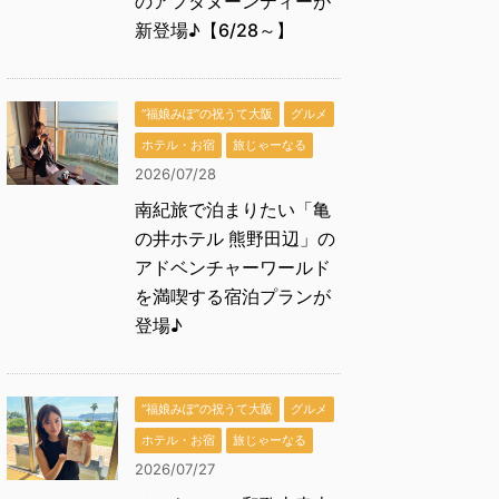
のアフタヌーンティーが
新登場♪【6/28～】
“福娘みぽ”の祝うて大阪
グルメ
ホテル・お宿
旅じゃーなる
2026/07/28
南紀旅で泊まりたい「亀
の井ホテル 熊野田辺」の
アドベンチャーワールド
を満喫する宿泊プランが
登場♪
“福娘みぽ”の祝うて大阪
グルメ
ホテル・お宿
旅じゃーなる
2026/07/27