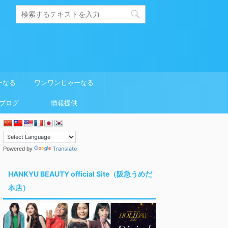
ーなる
ワンワンじゃーなる
ブログ
情報提供
Translate
Powered by
HANKYU BEAUTY official Site（阪急うめだ
本店）