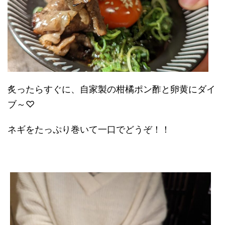
炙ったらすぐに、
自家製の柑橘ポン酢と卵黄にダイ
ブ～♡
ネギをたっぷり巻いて一口でどうぞ！！