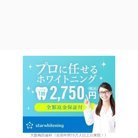
大阪梅田歯科《全国年間15万人以上が来院！》