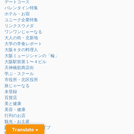
デートコース
バレンタイン特集
ホテル・お宿
ユニーク企業特集
リンクスウメダ
ワンワンじゃーなる
大人の街・北新地
大学の学食レポート
大阪キタの料理人
大阪ミュージシャンの「輪」
大阪駅前第１〜４ビル
天神橋筋商店街
学ぶ・スクール
市役所・北区役所
旅じゃーなる
未登録
百貨店
美と健康
美容・健康
行列のお店
観光・お土産
路上ライブ・無料ライブ
Translate »
開店・閉店情報