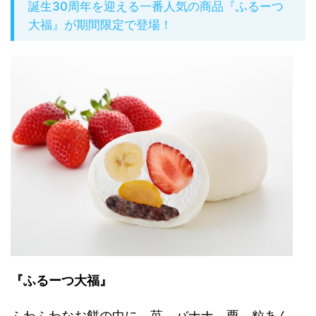
誕生30周年を迎える一番人気の商品『ふるーつ
大福』が期間限定で登場！
『ふるーつ大福』
ふわふわなお餅の中に、苺、バナナ、栗、粒あん、