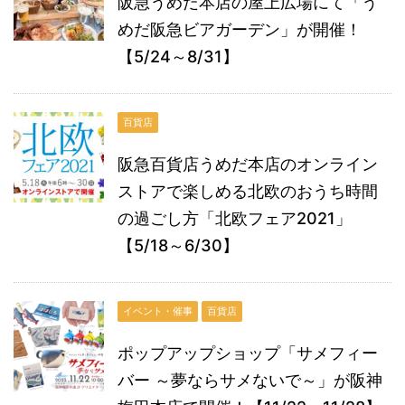
阪急うめだ本店の屋上広場にて「う
めだ阪急ビアガーデン」が開催！
【5/24～8/31】
百貨店
阪急百貨店うめだ本店のオンライン
ストアで楽しめる北欧のおうち時間
の過ごし方「北欧フェア2021」
【5/18～6/30】
イベント・催事
百貨店
ポップアップショップ「サメフィー
バー ～夢ならサメないで～」が阪神