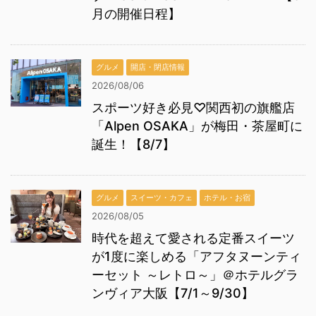
月の開催日程】
グルメ
開店・閉店情報
2026/08/06
スポーツ好き必見♡関西初の旗艦店
「Alpen OSAKA」が梅田・茶屋町に
誕生！【8/7】
グルメ
スイーツ・カフェ
ホテル・お宿
2026/08/05
時代を超えて愛される定番スイーツ
が1度に楽しめる「アフタヌーンティ
ーセット ～レトロ～」＠ホテルグラ
ンヴィア大阪【7/1～9/30】