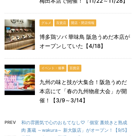
梅田本店で開催！【11/22～11/28】
グルメ
百貨店
開店・閉店情報
博多鶏ソバ 華味鳥 阪急うめだ本店が
オープンしていた【4/18】
イベント・催事
百貨店
九州の味と技が大集合！阪急うめだ
本店にて「春の九州物産大会」が開
催！【3/9～3/14】
PREV
和の雰囲気で心のおもてなし♡「個室 藁焼きと熟成
肉 藁蔵 ～wakura～ 新大阪店」がオープン！【9/5】