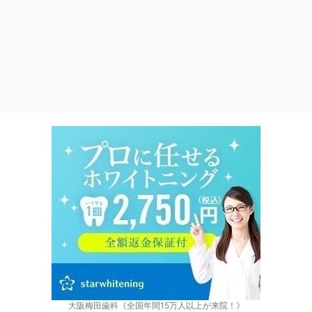
大阪梅田歯科《全国年間15万人以上が来院！》