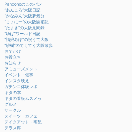
Panconoのこのパン
“あんころ”大阪日記
“かなみん”大阪夢気分
“じょにー”の大阪開拓記
“たまき”の大阪見聞録
“ゆば”ワールド日記
“福娘みぽ”の祝うて大阪
“紗樹”のてくてく大阪散歩
おでかけ
お役立ち
お知らせ
アミューズメント
イベント・催事
インスタ映え
ガチンコ体験レポ
キタの本
キタの看板ムスメっ
グルメ
サークル
スイーツ・カフェ
テイクアウト・宅配
テラス席