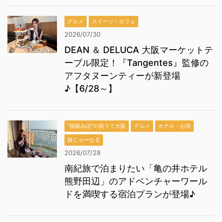
グルメ
スイーツ・カフェ
2026/07/30
DEAN ＆ DELUCA 大阪マーケットテ
ーブル限定！『Tangentes』監修の
アフタヌーンティーが新登場
♪【6/28～】
“福娘みぽ”の祝うて大阪
グルメ
ホテル・お宿
旅じゃーなる
2026/07/28
南紀旅で泊まりたい「亀の井ホテル
熊野田辺」のアドベンチャーワール
ドを満喫する宿泊プランが登場♪