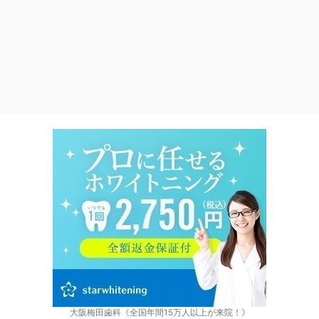
大阪梅田歯科《全国年間15万人以上が来院！》