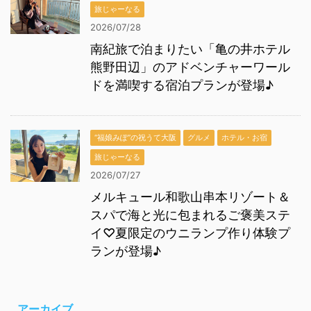
旅じゃーなる
2026/07/28
南紀旅で泊まりたい「亀の井ホテル
熊野田辺」のアドベンチャーワール
ドを満喫する宿泊プランが登場♪
“福娘みぽ”の祝うて大阪
グルメ
ホテル・お宿
旅じゃーなる
2026/07/27
メルキュール和歌山串本リゾート＆
スパで海と光に包まれるご褒美ステ
イ♡夏限定のウニランプ作り体験プ
ランが登場♪
アーカイブ