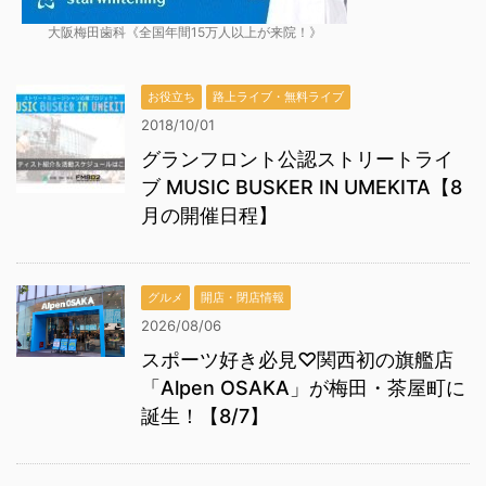
大阪梅田歯科《全国年間15万人以上が来院！》
お役立ち
路上ライブ・無料ライブ
2018/10/01
グランフロント公認ストリートライ
ブ MUSIC BUSKER IN UMEKITA【8
月の開催日程】
グルメ
開店・閉店情報
2026/08/06
スポーツ好き必見♡関西初の旗艦店
「Alpen OSAKA」が梅田・茶屋町に
誕生！【8/7】