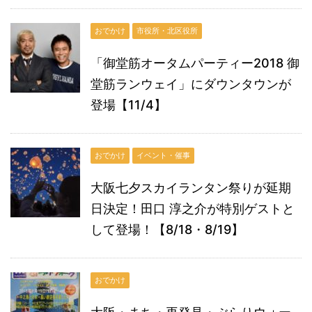
おでかけ
市役所・北区役所
「御堂筋オータムパーティー2018 御
堂筋ランウェイ」にダウンタウンが
登場【11/4】
おでかけ
イベント・催事
大阪七夕スカイランタン祭りが延期
日決定！田口 淳之介が特別ゲストと
して登場！【8/18・8/19】
おでかけ