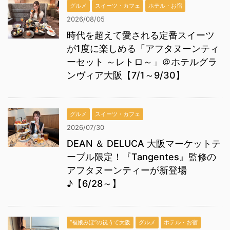
グルメ
スイーツ・カフェ
ホテル・お宿
2026/08/05
時代を超えて愛される定番スイーツ
が1度に楽しめる「アフタヌーンティ
ーセット ～レトロ～」＠ホテルグラ
ンヴィア大阪【7/1～9/30】
グルメ
スイーツ・カフェ
2026/07/30
DEAN ＆ DELUCA 大阪マーケットテ
ーブル限定！『Tangentes』監修の
アフタヌーンティーが新登場
♪【6/28～】
“福娘みぽ”の祝うて大阪
グルメ
ホテル・お宿