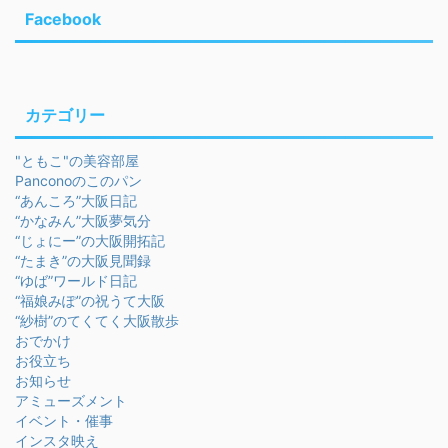
Facebook
カテゴリー
"ともこ"の美容部屋
Panconoのこのパン
“あんころ”大阪日記
“かなみん”大阪夢気分
“じょにー”の大阪開拓記
“たまき”の大阪見聞録
“ゆば”ワールド日記
“福娘みぽ”の祝うて大阪
“紗樹”のてくてく大阪散歩
おでかけ
お役立ち
お知らせ
アミューズメント
イベント・催事
インスタ映え