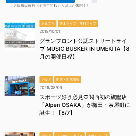
大阪梅田歯科《全国年間15万人以上が来院！》
お役立ち
路上ライブ・無料ライブ
2018/10/01
グランフロント公認ストリートライ
ブ MUSIC BUSKER IN UMEKITA【8
月の開催日程】
グルメ
開店・閉店情報
2026/08/06
スポーツ好き必見♡関西初の旗艦店
「Alpen OSAKA」が梅田・茶屋町に
誕生！【8/7】
グルメ
スイーツ・カフェ
ホテル・お宿