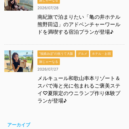
旅じゃーなる
2026/07/28
南紀旅で泊まりたい「亀の井ホテル
熊野田辺」のアドベンチャーワール
ドを満喫する宿泊プランが登場♪
“福娘みぽ”の祝うて大阪
グルメ
ホテル・お宿
旅じゃーなる
2026/07/27
メルキュール和歌山串本リゾート＆
スパで海と光に包まれるご褒美ステ
イ♡夏限定のウニランプ作り体験プ
ランが登場♪
アーカイブ