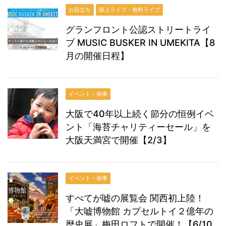
お役立ち
路上ライブ・無料ライブ
グランフロント公認ストリートライ
ブ MUSIC BUSKER IN UMEKITA【8
月の開催日程】
イベント・催事
大阪で40年以上続く節分の恒例イベ
ント「海苔チャリティーセール」を
大阪天満宮で開催【2/3】
イベント・催事
すべてが嘘の展覧会 関西初上陸！
「大嘘博物館 カプセルトイ２億年の
歴史展」梅田ロフトで開催！【6/10