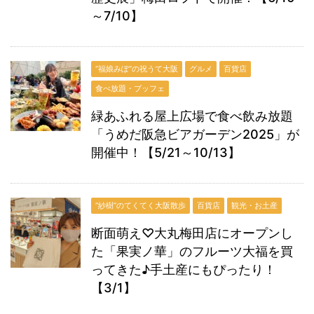
～7/10】
“福娘みぽ”の祝うて大阪
グルメ
百貨店
食べ放題・ブッフェ
緑あふれる屋上広場で食べ飲み放題
「うめだ阪急ビアガーデン2025」が
開催中！【5/21～10/13】
“紗樹”のてくてく大阪散歩
百貨店
観光・お土産
断面萌え♡大丸梅田店にオープンし
た「果実ノ華」のフルーツ大福を買
ってきた♪手土産にもぴったり！
【3/1】