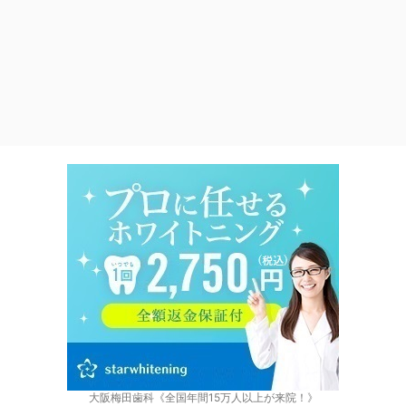
大阪梅田歯科《全国年間15万人以上が来院！》