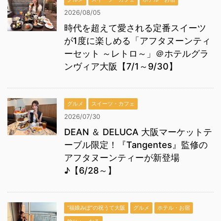
2026/08/05
時代を超えて愛される定番スイーツ
が1度に楽しめる「アフタヌーンティ
ーセット ～レトロ～」＠ホテルグラ
ンヴィア大阪【7/1～9/30】
グルメ
スイーツ・カフェ
2026/07/30
DEAN ＆ DELUCA 大阪マーケットテ
ーブル限定！『Tangentes』監修の
アフタヌーンティーが新登場
♪【6/28～】
“福娘みぽ”の祝うて大阪
グルメ
ホテル・お宿