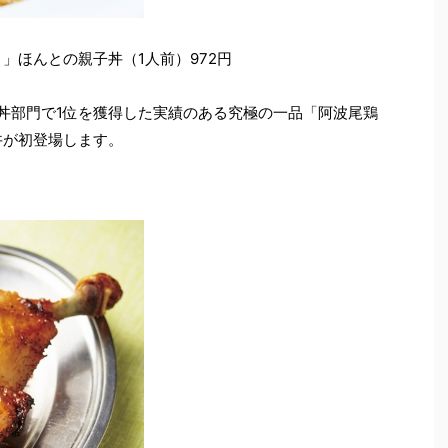
」ほんとの親子丼（1人前）972円
子丼部門で1位を獲得した実績のある究極の一品「阿波尾鶏
丼が初登場します。