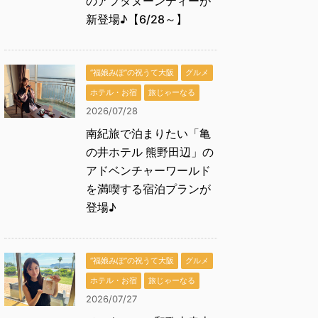
のアフタヌーンティーが
新登場♪【6/28～】
“福娘みぽ”の祝うて大阪
グルメ
ホテル・お宿
旅じゃーなる
2026/07/28
南紀旅で泊まりたい「亀
の井ホテル 熊野田辺」の
アドベンチャーワールド
を満喫する宿泊プランが
登場♪
“福娘みぽ”の祝うて大阪
グルメ
ホテル・お宿
旅じゃーなる
2026/07/27