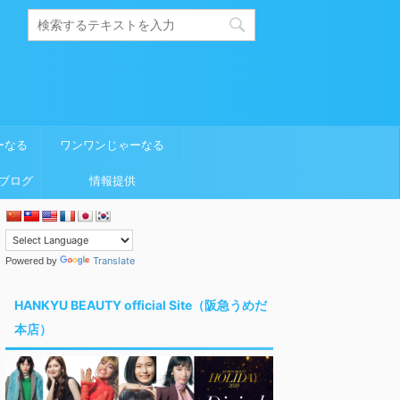
ーなる
ワンワンじゃーなる
ブログ
情報提供
Translate
Powered by
HANKYU BEAUTY official Site（阪急うめだ
本店）