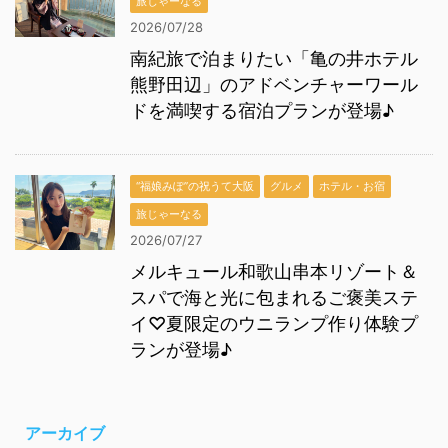
旅じゃーなる
2026/07/28
南紀旅で泊まりたい「亀の井ホテル
熊野田辺」のアドベンチャーワール
ドを満喫する宿泊プランが登場♪
“福娘みぽ”の祝うて大阪
グルメ
ホテル・お宿
旅じゃーなる
2026/07/27
メルキュール和歌山串本リゾート＆
スパで海と光に包まれるご褒美ステ
イ♡夏限定のウニランプ作り体験プ
ランが登場♪
アーカイブ