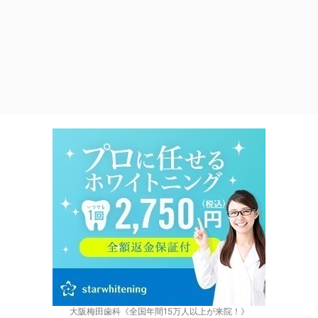
大阪梅田歯科《全国年間15万人以上が来院！》