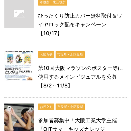
市役所・北区役所
ひったくり防止カバー無料取付＆ワ
イヤロック配布キャンペーン
【10/17】
お知らせ
市役所・北区役所
第10回大阪マラソンのポスター等に
使用するメインビジュアルを公募
【8/2～11/8】
お役立ち
市役所・北区役所
参加者募集中！大阪工業大学主催
「OITサマーキッズカレッジ」