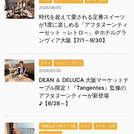
2026/08/05
時代を超えて愛される定番スイーツ
が1度に楽しめる「アフタヌーンティ
ーセット ～レトロ～」＠ホテルグラ
ンヴィア大阪【7/1～9/30】
グルメ
スイーツ・カフェ
2026/07/30
DEAN ＆ DELUCA 大阪マーケットテ
ーブル限定！『Tangentes』監修の
アフタヌーンティーが新登場
♪【6/28～】
“福娘みぽ”の祝うて大阪
グルメ
ホテル・お宿