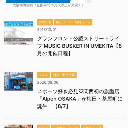
大阪梅田歯科《全国年間15万人以上が来院！》
お役立ち
路上ライブ・無料ライブ
2018/10/01
グランフロント公認ストリートライ
ブ MUSIC BUSKER IN UMEKITA【8
月の開催日程】
グルメ
開店・閉店情報
2026/08/06
スポーツ好き必見♡関西初の旗艦店
「Alpen OSAKA」が梅田・茶屋町に
誕生！【8/7】
グルメ
スイーツ・カフェ
ホテル・お宿