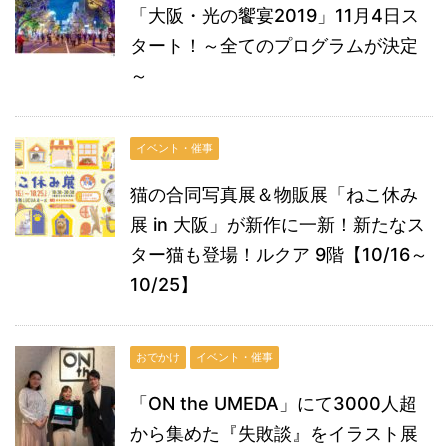
「大阪・光の饗宴2019」11月4日ス
タート！～全てのプログラムが決定
～
イベント・催事
猫の合同写真展＆物販展「ねこ休み
展 in 大阪」が新作に一新！新たなス
ター猫も登場！ルクア 9階【10/16～
10/25】
おでかけ
イベント・催事
「ON the UMEDA」にて3000人超
から集めた『失敗談』をイラスト展