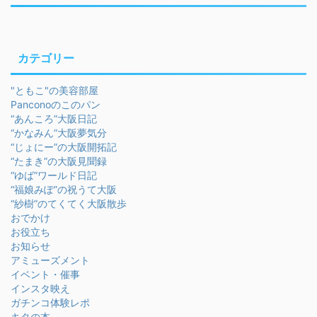
カテゴリー
"ともこ"の美容部屋
Panconoのこのパン
“あんころ”大阪日記
“かなみん”大阪夢気分
“じょにー”の大阪開拓記
“たまき”の大阪見聞録
“ゆば”ワールド日記
“福娘みぽ”の祝うて大阪
“紗樹”のてくてく大阪散歩
おでかけ
お役立ち
お知らせ
アミューズメント
イベント・催事
インスタ映え
ガチンコ体験レポ
キタの本