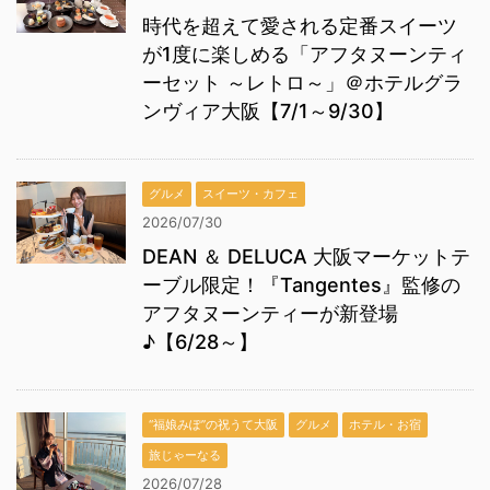
時代を超えて愛される定番スイーツ
が1度に楽しめる「アフタヌーンティ
ーセット ～レトロ～」＠ホテルグラ
ンヴィア大阪【7/1～9/30】
グルメ
スイーツ・カフェ
2026/07/30
DEAN ＆ DELUCA 大阪マーケットテ
ーブル限定！『Tangentes』監修の
アフタヌーンティーが新登場
♪【6/28～】
“福娘みぽ”の祝うて大阪
グルメ
ホテル・お宿
旅じゃーなる
2026/07/28