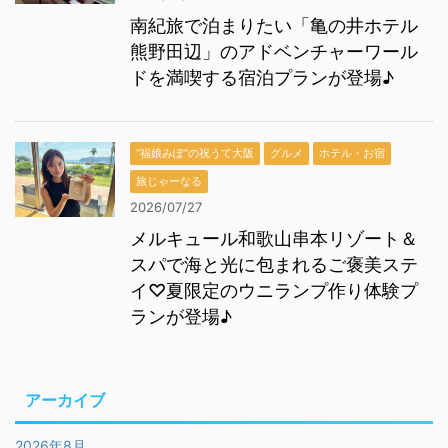
南紀旅で泊まりたい「亀の井ホテル
熊野田辺」のアドベンチャーワール
ドを満喫する宿泊プランが登場♪
“福娘みぽ”の祝うて大阪
グルメ
ホテル・お宿
旅じゃーなる
2026/07/27
メルキュール和歌山串本リゾート＆
スパで海と光に包まれるご褒美ステ
イ♡夏限定のウニランプ作り体験プ
ランが登場♪
アーカイブ
2026年8月