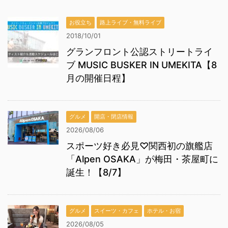
お役立ち
路上ライブ・無料ライブ
2018/10/01
グランフロント公認ストリートライ
ブ MUSIC BUSKER IN UMEKITA【8
月の開催日程】
グルメ
開店・閉店情報
2026/08/06
スポーツ好き必見♡関西初の旗艦店
「Alpen OSAKA」が梅田・茶屋町に
誕生！【8/7】
グルメ
スイーツ・カフェ
ホテル・お宿
2026/08/05