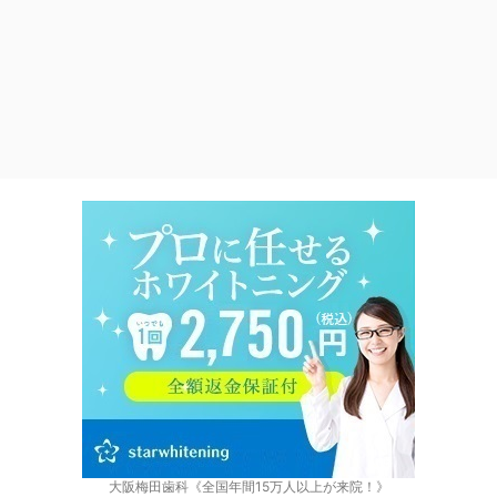
大阪梅田歯科《全国年間15万人以上が来院！》