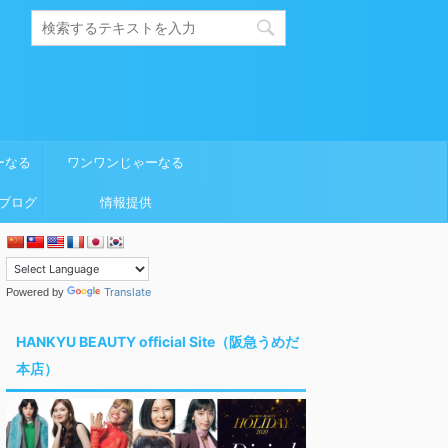
ーなる
ワンワンじゃーなる
ブログ
情報提供
Translate
Powered by
HANKYU BEAUTY official Site（阪急うめだ
本店）