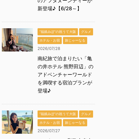
のアフタヌーンティーが
新登場♪【6/28～】
“福娘みぽ”の祝うて大阪
グルメ
ホテル・お宿
旅じゃーなる
2026/07/28
南紀旅で泊まりたい「亀
の井ホテル 熊野田辺」の
アドベンチャーワールド
を満喫する宿泊プランが
登場♪
“福娘みぽ”の祝うて大阪
グルメ
ホテル・お宿
旅じゃーなる
2026/07/27