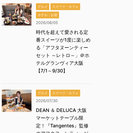
グルメ
スイーツ・カフェ
ホテル・お宿
2026/08/05
時代を超えて愛される定
番スイーツが1度に楽しめ
る「アフタヌーンティー
セット ～レトロ～」＠ホ
テルグランヴィア大阪
【7/1～9/30】
グルメ
スイーツ・カフェ
2026/07/30
DEAN ＆ DELUCA 大阪
マーケットテーブル限
定！『Tangentes』監修