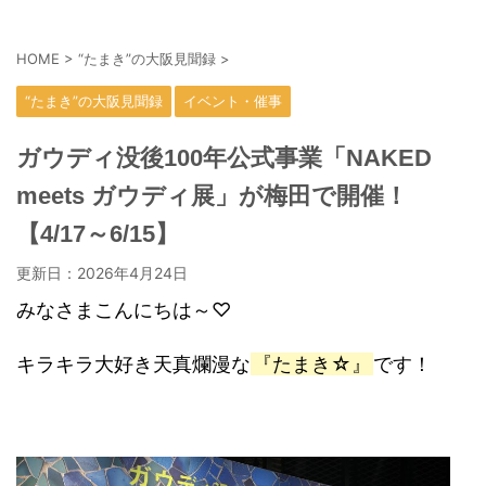
HOME
>
“たまき”の大阪見聞録
>
“たまき”の大阪見聞録
イベント・催事
ガウディ没後100年公式事業「NAKED
meets ガウディ展」が梅田で開催！
【4/17～6/15】
更新日：
2026年4月24日
みなさまこんにちは～♡
キラキラ大好き天真爛漫な
『たまき☆』
です！