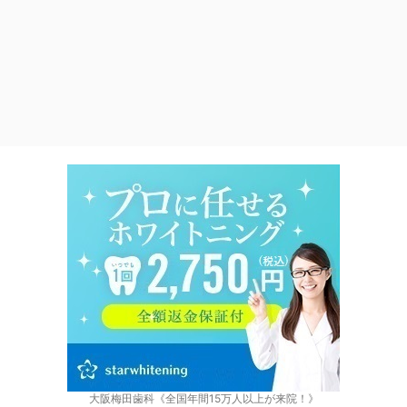
大阪梅田歯科《全国年間15万人以上が来院！》