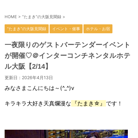
HOME
>
“たまき”の大阪見聞録
>
“たまき”の大阪見聞録
イベント・催事
ホテル・お宿
一夜限りのゲストバーテンダーイベント
が開催♡＠インターコンチネンタルホテ
ル大阪【2/14】
更新日：
2026年4月13日
みなさまこんにちは～(^_^)v
キラキラ大好き天真爛漫な
『たまき☆』
です！