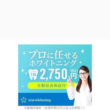
大阪梅田歯科《全国年間15万人以上が来院！》