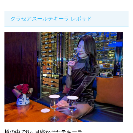
クラセアスールテキーラ レポサド
樽の中で8ヶ月寝かせたテキーラ。