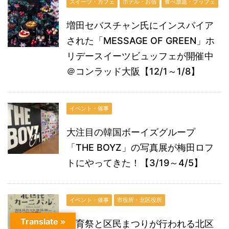
スイーツ・カフェ
ホテル・お宿
食べ放題・ブッフェ
増田セバスチャン氏にインスパイア
された「MESSAGE OF GREEN」ホ
リデースイーツビュッフェが開催中
＠コンラッド大阪【12/1～1/8】
イベント・催事
大注目の韓国ボーイズグループ
「THE BOYZ」の写真展が梅田ロフ
トにやってきた！【3/19～4/5】
イベント・催事
市役所・北区役所
Translate »
体育祭と区民まつりが行われる北区