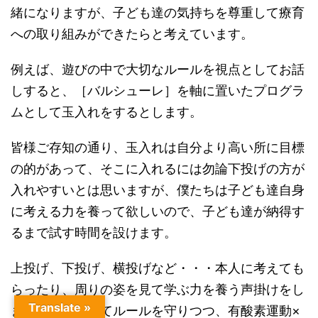
緒になりますが、子ども達の気持ちを尊重して療育
への取り組みができたらと考えています。
例えば、遊びの中で大切なルールを視点としてお話
しすると、
［バルシューレ］を軸に置いたプログラ
ムとして
玉入れをするとします。
皆様ご存知の通り、
玉入れは自分より高い所に目標
の的があって、そこに入れるには勿論下投げの方が
入れやすいとは思いますが、僕たちは
子ども達自身
に考える力を養って欲しいので、子ども達が納得す
るまで試す時間を設けます。
上投げ、下投げ、横投げなど・・・本人に考えても
らったり、周りの姿を見て学ぶ力を養う声掛けをし
Translate »
ます。そうやってルールを守りつつ、
有酸素運動×