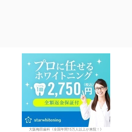
大阪梅田歯科《全国年間15万人以上が来院！》