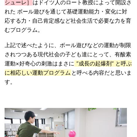
シューレ］
はドイツ人のロート教授によって開設さ
れた ボール遊びを通じて基礎運動能力・変化に対
応する力・自己肯定感など社会生活で必要な力を育
むプログラム。
上記で述べたように、ボール遊びなどの運動が制限
されつつある現代社会の子ども達にとって、有酸素
運動×好奇心の刺激はまさに
”成長の起爆剤” と呼ぶ
に相応しい運動プログラム
と呼べる内容だと思いま
す。