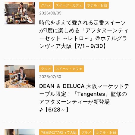
グルメ
スイーツ・カフェ
ホテル・お宿
2026/08/05
時代を超えて愛される定番スイーツ
が1度に楽しめる「アフタヌーンティ
ーセット ～レトロ～」＠ホテルグラ
ンヴィア大阪【7/1～9/30】
グルメ
スイーツ・カフェ
2026/07/30
DEAN ＆ DELUCA 大阪マーケットテ
ーブル限定！『Tangentes』監修の
アフタヌーンティーが新登場
♪【6/28～】
“福娘みぽ”の祝うて大阪
グルメ
ホテル・お宿