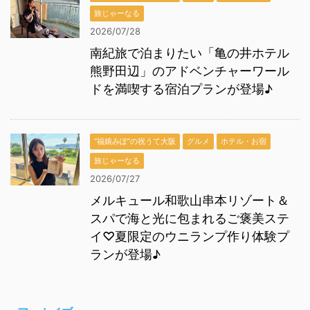
旅じゃーなる
2026/07/28
南紀旅で泊まりたい「亀の井ホテル
熊野田辺」のアドベンチャーワール
ドを満喫する宿泊プランが登場♪
“福娘みぽ”の祝うて大阪
グルメ
ホテル・お宿
旅じゃーなる
2026/07/27
メルキュール和歌山串本リゾート＆
スパで海と光に包まれるご褒美ステ
イ♡夏限定のウニランプ作り体験プ
ランが登場♪