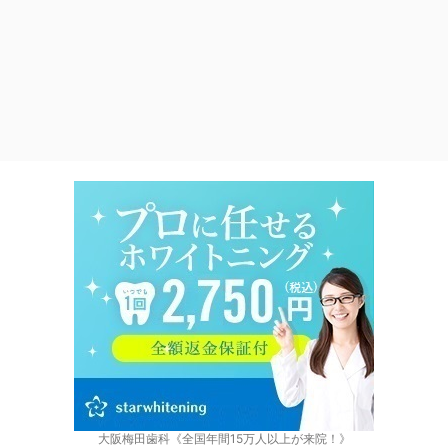
大阪梅田歯科《全国年間15万人以上が来院！》