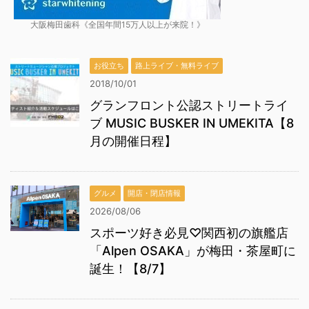
大阪梅田歯科《全国年間15万人以上が来院！》
お役立ち
路上ライブ・無料ライブ
2018/10/01
グランフロント公認ストリートライ
ブ MUSIC BUSKER IN UMEKITA【8
月の開催日程】
グルメ
開店・閉店情報
2026/08/06
スポーツ好き必見♡関西初の旗艦店
「Alpen OSAKA」が梅田・茶屋町に
誕生！【8/7】