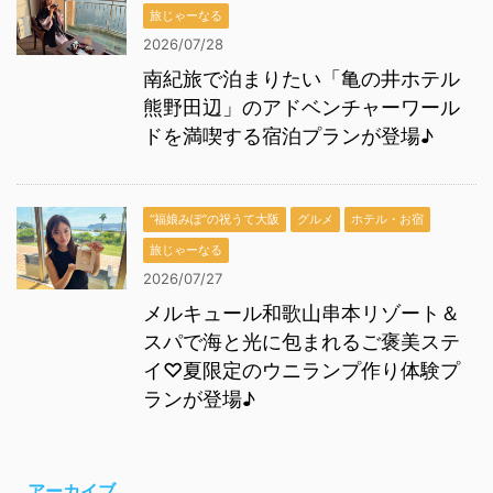
旅じゃーなる
2026/07/28
南紀旅で泊まりたい「亀の井ホテル
熊野田辺」のアドベンチャーワール
ドを満喫する宿泊プランが登場♪
“福娘みぽ”の祝うて大阪
グルメ
ホテル・お宿
旅じゃーなる
2026/07/27
メルキュール和歌山串本リゾート＆
スパで海と光に包まれるご褒美ステ
イ♡夏限定のウニランプ作り体験プ
ランが登場♪
アーカイブ