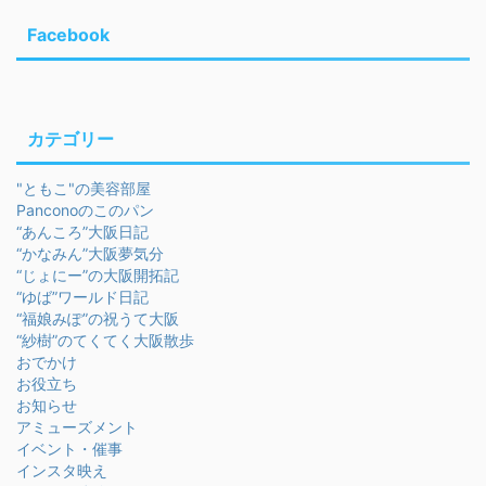
Facebook
カテゴリー
"ともこ"の美容部屋
Panconoのこのパン
“あんころ”大阪日記
“かなみん”大阪夢気分
“じょにー”の大阪開拓記
“ゆば”ワールド日記
“福娘みぽ”の祝うて大阪
“紗樹”のてくてく大阪散歩
おでかけ
お役立ち
お知らせ
アミューズメント
イベント・催事
インスタ映え