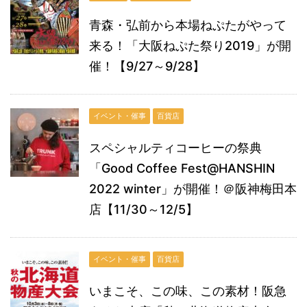
青森・弘前から本場ねぷたがやって
来る！「大阪ねぷた祭り2019」が開
催！【9/27～9/28】
イベント・催事
百貨店
スペシャルティコーヒーの祭典
「Good Coffee Fest@HANSHIN
2022 winter」が開催！＠阪神梅田本
店【11/30～12/5】
イベント・催事
百貨店
いまこそ、この味、この素材！阪急