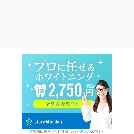
大阪梅田歯科《全国年間15万人以上が来院！》