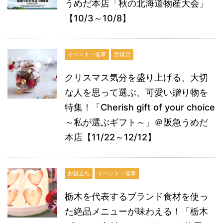
うめだ本店「秋の北海道物産大会」
【10/3～10/8】
イベント・催事
百貨店
クリスマス気分を盛り上げる、大切
な人を思って選ぶ、可愛い贈り物を
特集！「Cherish gift of your choice
～私が選ぶギフト～」＠阪急うめだ
本店【11/22～12/12】
お役立ち
イベント・催事
栃木を代表するブランド食材を使っ
た絶品メニューが味わえる！「栃木