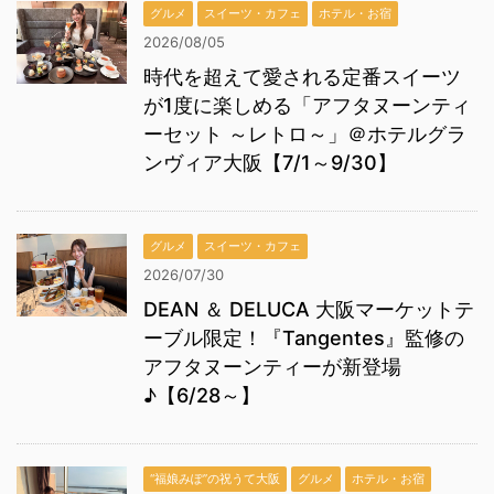
グルメ
スイーツ・カフェ
ホテル・お宿
2026/08/05
時代を超えて愛される定番スイーツ
が1度に楽しめる「アフタヌーンティ
ーセット ～レトロ～」＠ホテルグラ
ンヴィア大阪【7/1～9/30】
グルメ
スイーツ・カフェ
2026/07/30
DEAN ＆ DELUCA 大阪マーケットテ
ーブル限定！『Tangentes』監修の
アフタヌーンティーが新登場
♪【6/28～】
“福娘みぽ”の祝うて大阪
グルメ
ホテル・お宿