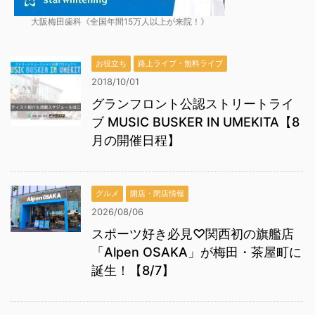
大阪梅田歯科《全国年間15万人以上が来院！》
お役立ち
路上ライブ・無料ライブ
2018/10/01
グランフロント公認ストリートライ
ブ MUSIC BUSKER IN UMEKITA【8
月の開催日程】
グルメ
開店・閉店情報
2026/08/06
スポーツ好き必見♡関西初の旗艦店
「Alpen OSAKA」が梅田・茶屋町に
誕生！【8/7】